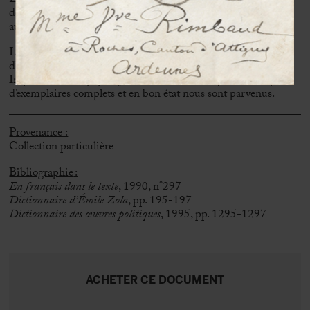
Zola provoque une onde de choc qui fera basculer l’histoire et
dont les résonances continuent de nous parvenir encore
aujourd’hui.
Le tirage de 300,000 exemplaires (soit dix fois plus que
d’accoutumé) s’écoula aussitôt.
Imprimé sur un papier journal de mauvaise qualité, très peu
d’exemplaires complets et en bon état nous sont parvenus.
Provenance :
Collection particulière
Bibliographie
:
En français dans le texte
, 1990, n°297
Dictionnaire d’Émile Zola
, pp. 195-197
Dictionnaire des œuvres politiques
, 1995, pp. 1295-1297
ACHETER CE DOCUMENT