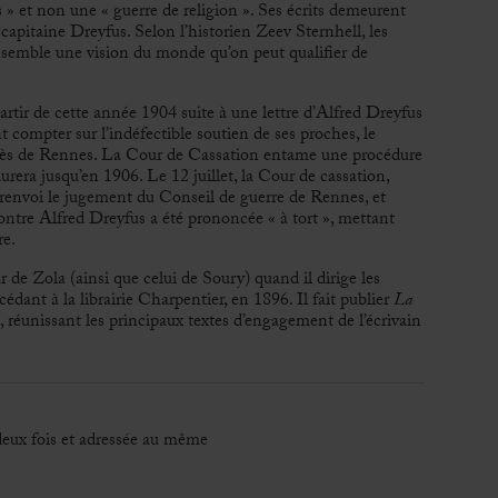
es » et non une « guerre de religion ». Ses écrits demeurent
 capitaine Dreyfus. Selon l’historien Zeev Sternhell, les
nsemble une vision du monde qu’on peut qualifier de
rtir de cette année 1904 suite à une lettre d’Alfred Dreyfus
compter sur l’indéfectible soutien de ses proches, le
ocès de Rennes. La Cour de Cassation entame une procédure
rera jusqu’en 1906. Le 12 juillet, la Cour de cassation,
renvoi le jugement du Conseil de guerre de Rennes, et
ntre Alfred Dreyfus a été prononcée « à tort », mettant
re.
 de Zola (ainsi que celui de Soury) quand il dirige les
édant à la librairie Charpentier, en 1896. Il fait publier
La
, réunissant les principaux textes d’engagement de l’écrivain
deux fois et adressée au même