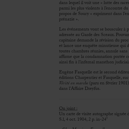
dans lequel il voit une « lutte des rac
parmi les plus violents à l’encontre du
propos de Soury
« expriment dans l’e
prénazie »
.
Les événements vont se bousculer à pa
adressée au Garde des Sceaux. Pouvant 
capitaine demande la révision du pr
et lance une enquête minutieuse qui du
toutes chambres réunies, annule sans 
affirme que la condamnation portée co
ainsi fin à l’infernal marathon judiciai
Eugène Fasquelle est le second éditeur
éditions Charpentier et Fasquelle, succ
Vérité en marche
(paru en février 1901)
dans l’Affaire Dreyfus.
On joint :
Un carte de visite autographe signée 
S.l, 4 oct. 1904, 2 p. in-24°