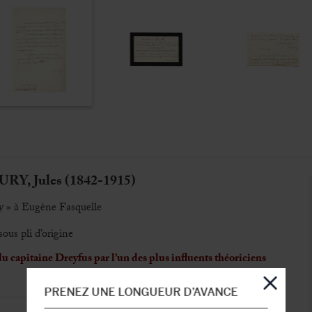
, Jules (1842-1915)
ry » à Eugène Fasquelle
sous pli d’origine
du capitaine Dreyfus par l’un des plus influents théoriciens
PRENEZ UNE LONGUEUR D’AVANCE