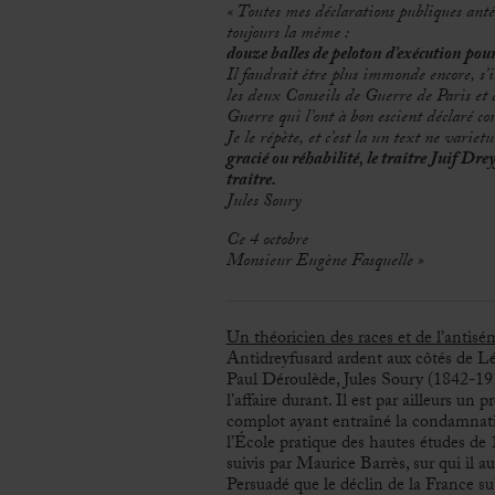
« Toutes mes déclarations publiques anté
toujours la même :
douze balles de peloton d’exécution pour
Il faudrait être plus immonde encore, s’il
les deux Conseils de Guerre de Paris et 
Guerre qui l’ont à bon escient déclaré co
Je le répète, et c’est la un text ne varietu
gracié ou réhabilité, le traître Juif Dreyf
traître.
Jules Soury
Ce 4 octobre
Monsieur Eugène Fasquelle »
Un théoricien des races et de l’antisé
Antidreyfusard ardent aux côtés de 
Paul Déroulède, Jules Soury (1842-191
l’affaire durant. Il est par ailleurs un
complot ayant entraîné la condamnati
l’École pratique des hautes études d
suivis par Maurice Barrès, sur qui il a
Persuadé que le déclin de la France sub