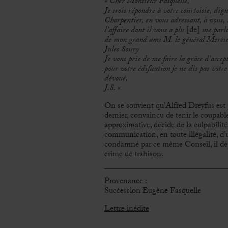
«
Cher Monsieur Fasquelle,
Je crois répondre à votre courtoisie, dig
Charpentier, en vous adressant, à vous, 
l’affaire dont il vous a plu
[de]
me parle
de mon grand ami M. le général Mercie
Jules Soury
Je vous prie de me faire la grâce d’accep
pour votre édification je ne dis pas votre 
dévoué,
J.S.
»
On se souvient qu’Alfred Dreyfus est
dernier, convaincu de tenir le coupabl
approximative, décide de la culpabilité 
communication, en toute illégalité, d’
condamné par ce même Conseil, il dépo
crime de trahison.
Provenance :
Succession Eugène Fasquelle
Lettre inédite