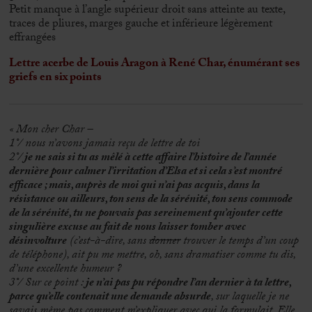
Petit manque à l’angle supérieur droit sans atteinte au texte,
traces de pliures, marges gauche et inférieure légèrement
effrangées
Lettre acerbe de Louis Aragon à René Char, énumérant ses
griefs en six points
« Mon cher Char –
1°/ nous n’avons jamais reçu de lettre de toi
2°/
je ne sais si tu as mêlé à cette affaire l’histoire de l’année
dernière pour calmer l’irritation d’Elsa et si cela s’est montré
efficace ; mais, auprès de moi qui n’ai pas acquis, dans la
résistance ou ailleurs, ton sens de la sérénité, ton sens commode
de la sérénité, tu ne pouvais pas sereinement qu’ajouter cette
singulière excuse au fait de nous laisser tomber avec
désinvolture
(c’est-à-dire, sans
donner
trouver le temps d’un coup
de téléphone), ait pu me mettre, oh, sans dramatiser comme tu dis,
d’une excellente humeur ?
3°/ Sur ce point :
je n’ai pas pu répondre l’an dernier à ta lettre,
parce qu’elle contenait une demande absurde
, sur laquelle je ne
savais même pas comment m’expliquer avec qui la formulait. Elle