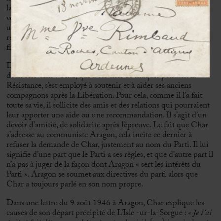
la remontrance d’Aragon sur la « muflerie » de Char, et sa
volonté de défendre Elsa, qui avait de son côté envoyé à Char
une lettre furieuse. Bref, une banale et fâcheuse histoire de
rendez-vous manqué, de malentendu et de susceptibilité
froissée.
Dans le rejet d’Aragon, on note les divergences politiques des
deux écrivains : Char, qui a été chef de maquis pendant la
Résistance, s’est employé à soutenir et à aider ses anciens
compagnons après la Libération. Pour cela, comme il l’a fait
toute sa vie, il sollicite des amis et des relations qui pourraient
leur apporter une aide ou une recommandation. Il s’agit d’un
devoir d’amitié, de solidarité après l’épreuve. Le fait que Char
s’adresse au communiste Aragon, cela incite ce dernier à
refuser la demande de Char, justement au nom du Parti. Il lui
signifie d’une part que le Parti a ses règles, et que d’autre part il
n’a pas à juger de la façon dont Aragon « sert les intérêts du
Parti ». Aragon se soumet aux directives du parti alors que
Char a toujours parlé en son nom propre.
Dans une lettre du 9 août 1946 à Aragon, Char explique les
causes de son départ précipité de L’Isle -ur-la-Sorgue :
«
J
e t’ai