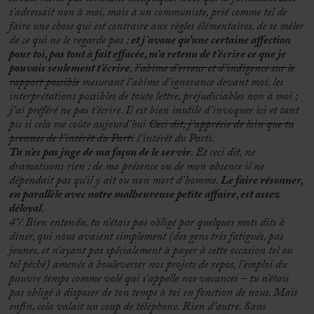
s’adressait non à moi, mais à un communiste, prié comme tel de
faire une chose qui est contraire aux règles élémentaires, de se mêler
de ce qui ne le regarde pas ;
et j’avoue qu’une certaine affection
pour toi, pas tout à fait effacée, m’a retenu de t’écrire ce que je
pouvais seulement t’écrire
,
l’abîme d’erreur et d’indigence sur le
rapport possible
mesurant l’abîme d’ignorance devant moi, les
interprétations possibles de toute lettre, préjudiciables non à moi ;
j’ai préféré ne pas t’écrire. Il est bien inutile d’invoquer ici et tant
pis si cela me coûte aujourd’hui
Ceci dit, j’apprécie de loin que tu
prennes de l’intérêt du Parti
l’intérêt du Parti
.
Tu n’es pas juge de ma façon de le servir
. Et ceci dit, ne
dramatisons rien : de ma présence ou de mon absence il ne
dépendait pas qu’il y ait ou non mort d’homme.
Le faire résonner,
en parallèle avec notre malheureuse petite affaire, est assez
déloyal
.
4°/ Bien entendu, tu n’étais pas obligé par quelques mots dits à
dîner, qui nous avaient simplement (des gens très fatigués, pas
jeunes, et n’ayant pas spécialement à payer à cette occasion tel ou
tel pêché) amenés à bouleverser nos projets de repos, l’emploi du
pauvre temps comme volé qui s’appelle nos vacances – tu n’étais
pas obligé à disposer de ton temps à toi en fonction de nous. Mais
enfin, cela valait un coup de téléphone. Rien d’autre. Sans