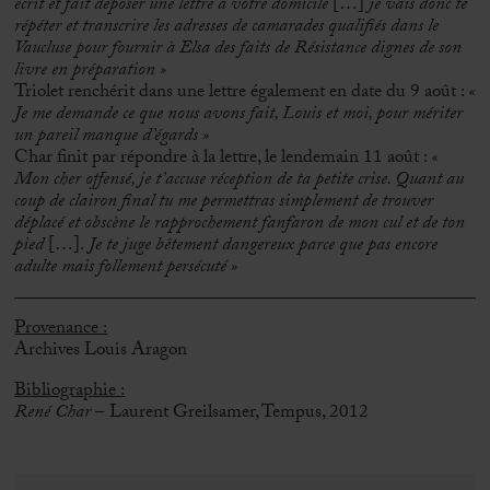
écrit et fait déposer une lettre à votre domicile
[…]
je vais donc te
répéter et transcrire les adresses de camarades qualifiés dans le
Vaucluse pour fournir à Elsa des faits de Résistance dignes de son
livre en préparation
»
Triolet renchérit dans une lettre également en date du 9 août :
«
Je me demande ce que nous avons fait, Louis et moi, pour mériter
un pareil manque d’égards
»
Char finit par répondre à la lettre, le lendemain 11 août :
«
Mon cher offensé, je t’accuse réception de ta petite crise. Quant au
coup de clairon final tu me permettras simplement de trouver
déplacé et obscène le rapprochement fanfaron de mon cul et de ton
pied
[…].
Je te juge bêtement dangereux parce que pas encore
adulte mais follement persécuté
»
Provenance :
Archives Louis Aragon
Bibliographie :
René Char
– Laurent Greilsamer, Tempus, 2012