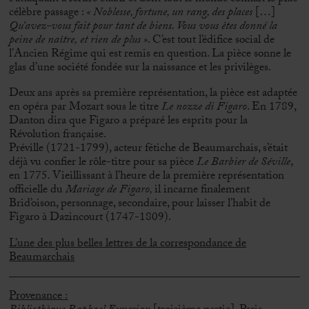
célèbre passage :
«
Noblesse, fortune, un rang, des places
[…]
Qu’avez-vous fait pour tant de biens. Vous vous êtes donné
la
peine
de naître,
et rien de plus
»
. C’est tout l’édifice social de
l’Ancien Régime qui est remis en question. La pièce sonne le
glas d’une société fondée sur la naissance et les privilèges.
Deux ans après sa première représentation, la pièce est adaptée
en opéra par Mozart sous le titre
Le nozze di Figaro
. En 1789,
Danton dira que Figaro a préparé les esprits pour la
Révolution française.
Préville (1721-1799), acteur fétiche de Beaumarchais, s’était
déjà vu confier le rôle-titre pour sa pièce
Le Barbier de Séville
,
en 1775
.
Vieillissant à l’heure de la première représentation
officielle du
Mariage de Figaro,
il incarne finalement
Brid’oison, personnage, secondaire, pour laisser l’habit de
Figaro à Dazincourt (1747-1809).
L’une des plus belles lettres de la correspondance de
Beaumarchais
Provenance :