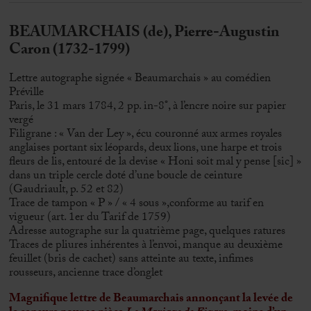
BEAUMARCHAIS (de), Pierre-Augustin
Caron (1732-1799)
Lettre autographe signée « Beaumarchais » au comédien
Préville
Paris, le 31 mars 1784, 2 pp. in-8°, à l’encre noire sur papier
vergé
Filigrane : « Van der Ley », écu couronné aux armes royales
anglaises portant six léopards, deux lions, une harpe et trois
fleurs de lis, entouré de la devise « Honi soit mal y pense [sic] »
dans un triple cercle doté d’une boucle de ceinture
(Gaudriault, p. 52 et 82)
Trace de tampon « P » / « 4 sous »,conforme au tarif en
vigueur (art. 1er du Tarif de 1759)
Adresse autographe sur la quatrième page, quelques ratures
Traces de pliures inhérentes à l’envoi, manque au deuxième
feuillet (bris de cachet) sans atteinte au texte, infimes
rousseurs, ancienne trace d’onglet
Magnifique lettre de Beaumarchais annonçant la levée de