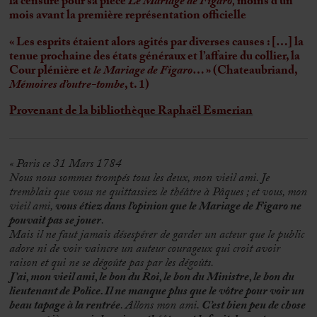
la censure pour sa pièce
Le
Mariage de Figaro
,
moins d’un
mois avant la première représentation officielle
« Les esprits étaient alors agités par diverses causes : […] la
tenue prochaine des états généraux et l’affaire du collier, la
Cour plénière et
le Mariage de Figaro
… » (Chateaubriand,
Mémoires d’outre-tombe
, t. 1)
Provenant de la bibliothèque Raphaël Esmerian
«
Paris ce 31 Mars 1784
Nous nous sommes trompés tous les deux, mon vieil ami. Je
tremblais que vous ne quittassiez le théâtre à Pâques ; et vous, mon
vieil ami,
vous étiez dans l’opinion que le Mariage de Figaro ne
pouvait pas se jouer
.
Mais il ne faut jamais désespérer de garder un acteur que le public
adore ni de voir vaincre un auteur courageux qui croit avoir
raison et qui ne se dégoûte pas par les dégoûts.
J’ai, mon vieil ami, le bon du Roi, le bon du Ministre, le bon du
lieutenant de Police
. Il ne manque plus que le vôtre pour voir un
beau tapage à la rentrée
. Allons mon ami.
C’est bien peu de chose