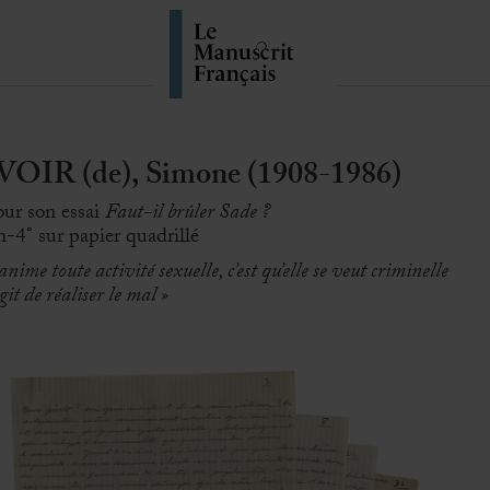
IR (de), Simone (1908-1986)
ur son essai
Faut-il brûler Sade ?
n-4° sur papier quadrillé
ime toute activité sexuelle, c’est qu’elle se veut criminelle
agit de réaliser le mal
»