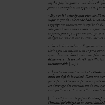
psycho-physiologique en un choix éthique 
faire un exemple et un appel : c’est par 
«
Il y avait à cette époque bien des libe
suppose que dans le cas de Sade le scanda
s’appliquent exactement le mythe de M. 
satisfaire leurs « vices » sans compromett
se pense, peu à peu, par un vertige où se
malgré ses ruses et par ses ruses mêmes 
« Chez le héros sadique, l’agressivité m
chair ; pas un instant il ne se perd dans 
gêner dans ses élans les discours philoso
démesure, l’acte sexuel créé cette illusi
incomparable
[…] »
« À partir du scandale de 1763
l’érotis
aussi un défi de la société
. Dans une lett
principes : « Ces principes et ces goûts s
est l’ouvrage des persécutions de mes ty
c’est qu’elle se veut criminelle : cruauté o
[…]
« Et puis sur le papier
l’auteur, pr
l’instant privilégié où un esprit lucide