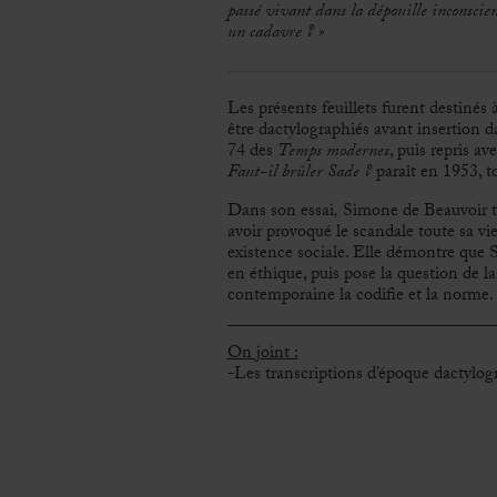
passé vivant dans la dépouille inconscien
un cadavre ? »
Les présents feuillets furent destinés 
être dactylographiés avant insertion 
74 des
Temps modernes
, puis repris a
Faut-il brûler Sade ?
paraît en 1953, t
Dans son essai
,
Simone de Beauvoir te
avoir provoqué le scandale toute sa vie
existence sociale. Elle démontre que 
en éthique, puis pose la question de la
contemporaine la codifie et la norme.
On joint :
-Les transcriptions d’époque dactylo