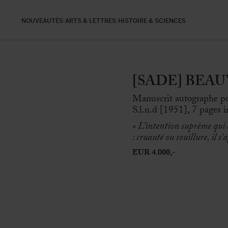
NOUVEAUTÉS
ARTS & LETTRES
HISTOIRE & SCIENCES
[SADE] BEAUVO
Manuscrit autographe po
S.l.n.d [1951], 7 pages i
«
L’intention suprême qui an
: cruauté ou souillure, il s’
EUR 4.000,-