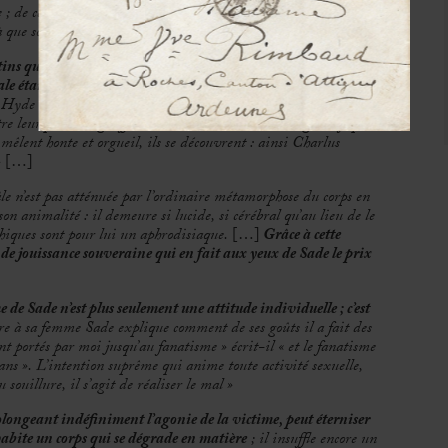
; de cet acte par lequel il assumait sa séparation, il a prétendu
là que son aventure revêt une large signification humaine
»
rtins qui se livraient à de pires orgies, impunément ; mais je
le était fatal
; il est certains « pervertis sexuels » auxquels
Hyde et du Docteur Jekyll ; ils espère pouvoir d’abord
re leur personnage officiel ; mais ils sont assez imaginatifs pour
 mêlent honte et orgueil, ils se découvrent : ainsi Charlus
»
[…]
âle n’est pas atténuée par l’ordinaire métamorphose du corps en
son animalité : il demeure si lucide, si cérébral qu’au lieu de le
phiques sont pour lui un aphrodisiaque.
[…]
Grâce à cette
on de jouissance souveraine qui en fait aux yeux de Sade le prix
me de Sade n’est plus seulement une attitude individuelle ; c’est
re à sa femme Sade explique comment de ses goûts il a fait des
ont portés par moi jusqu’au fanatisme » écrit-il « et le fanatisme
rans ». L’intention suprême qui anime toute activité sexuelle,
u souillure, il s’agit de réaliser le mal »
olongeant indéfiniment l’agonie de la victime, peut éterniser
 habite un corps qui se dégrade en matière
; il insuffle encore un