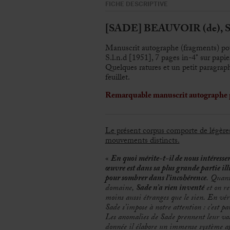
FICHE DESCRIPTIVE
[SADE] BEAUVOIR (de), Si
Manuscrit autographe (fragments) po
S.l.n.d [1951], 7 pages in-4° sur papie
Quelques ratures et un petit paragraph
feuillet.
Remarquable manuscrit autographe p
Le présent corpus comporte de légères 
mouvements distincts.
«
En quoi mérite-t-il de nous intéresse
œuvre est dans sa plus grande partie ill
pour sombrer dans l’incohérence
. Quant 
domaine,
Sade n’a rien inventé
et on re
moins aussi étranges que le sien. En vér
Sade s’impose à notre attention : c’est pa
Les anomalies de Sade prennent leur va
donnée il élabore un immense système af