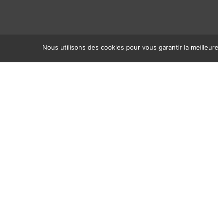
Nous utilisons des cookies pour vous garantir la meilleur
FICHE DESCRIPTIVE
[CÉLINE] Capitaine Schneid
Deux cartes-lettres
autographes signé
Carte-lettre autographe signée « Sch
« Ledringhem (nord), le 2 décembre 19
Adresse autographe au recto :
al
e
« [M]
des Logis Destouches du 12