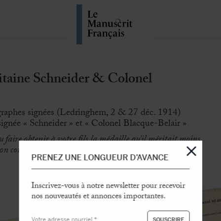
aine Schneider & Colonel
raphes signées (Ledringhem, 2 & 27 déc. 1914)
signée « Schneider » et « Colonel Blacque-Belair »
u faire obtenir à votre fils la médaille qu’il méritait moins
son courage
»
PRENEZ UNE LONGUEUR D’AVANCE
Inscrivez-vous à notre newsletter pour recevoir
nos nouveautés et annonces importantes.