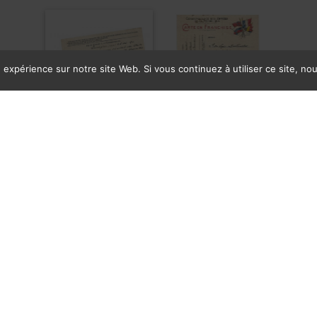
e expérience sur notre site Web. Si vous continuez à utiliser ce site, n
er & Colonel Blacque-Belair
es [Correspondance des Armées de la République] :
neider » à Louis Destouches
14 », 1 p. petit in-8° oblongue
Cuirassiers / Hôpital auxiliaire n°5 Hazebrouck »