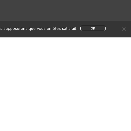
ous supposerons que vous en êtes satisfait.
OK
ACHETER CE DOCUMENT