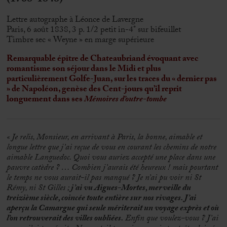
Lettre autographe à Léonce de Lavergne
Paris, 6 août 1838, 3 p. 1/2 petit in-4° sur bifeuillet
Timbre sec « Weyne » en marge supérieure
Remarquable épître de Chateaubriand évoquant avec
romantisme son séjour dans le Midi et plus
particulièrement Golfe-Juan, sur les traces du « dernier pas
» de Napoléon, genèse des Cent-jours qu’il reprit
longuement dans ses
Mémoires d’outre-tombe
« Je relis, Monsieur, en arrivant à Paris, la bonne, aimable et
longue lettre que j’ai reçue de vous en courant les chemins de notre
aimable Languedoc. Quoi vous auriez accepté une place dans une
pauvre catèdre ? … Combien j’aurais été heureux ! mais pourtant
le temps ne vous aurait-il pas manqué ? Je n’ai pu voir ni St
Rémy, ni St Gilles ;
j’ai vu Aigues-Mortes, merveille du
treizième siècle, coincée toute entière sur nos rivages. J’ai
aperçu la Camargue qui seule mériterait un voyage exprès et où
l’on retrouverait des villes oubliées.
Enfin que voulez-vous ? J’ai