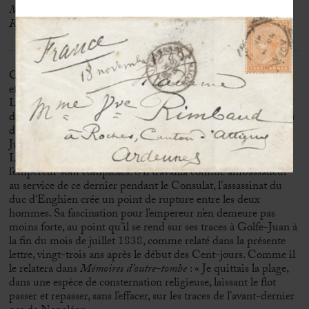
Monsieur ?
Rue du Bac n°112 »
C’est sur les conseils de ses médecins que Chateaubriand
effectue un périple dans le Midi au début de l’été 1838.
L’écrivain, alors âgé de soixante-dix ans, en profite pour
documenter la rédaction de ses
Mémoires
mais ne s’attarde pas
dans les Bouches-du Rhône, ayant en ligne de mire Golfe-
Juan, point de départ des Cent-jours le 1er mars 1815.
Les sentiments éprouvés par Chateaubriand à l’égard de
l’empereur sont complexes. S’il travailla comme ambassadeur
au service de ce dernier pendant le Consulat, l’assassinat du
duc d‘Enghien crée un point de rupture entre les deux
hommes. Sa fascination pour l’empereur n’en demeure pas
moins forte, au point qu’il se rend sur ses traces à Golfe-Juan à
la fin du mois de juillet 1838, comme relaté dans la présente
lettre, vingt-trois ans après le début des Cent-jours. Comme il
le relatera dans
Mémoires d’outre-tombe
: « Je quittais la plage,
dans une espèce de consternation religieuse, laissant le flot
passer et repasser, sans l’effacer, sur les traces de l’avant-dernier