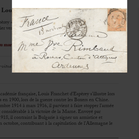
uis (1856-1942)
pèrey »
pier vergé beige
du maréchal Franchet d’Espèrey
ervitude
démie française, Louis Franchet d’Espèrey s’illustre lors
 en 1900, lors de la guerre contre les Boxers en Chine.
re 1914 à mars 1916, il parvient à faire stopper l’armée
 considérable à la victoire de la Marne. Envoyé par
18, il contraint la Bulgarie à signer un armistice et
 octobre, contribuant à la capitulation de l’Allemagne le