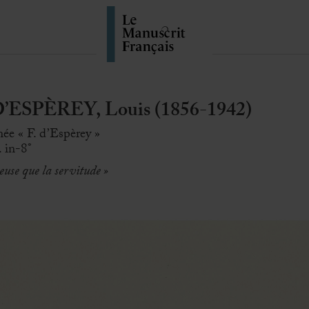
SPÈREY, Louis (1856-1942)
ée « F. d’Espèrey »
. in-8°
euse que la servitude »