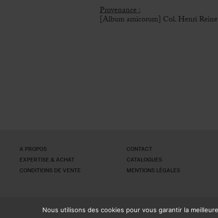
Provenance :
[Album amicorum] Col. Henri Reine
A PROPOS
CONTACT
EXPERTISE & ACHAT
CATALOGUES
CONDITIONS DE VENTE
MENTIONS LÉGALES
Nous utilisons des cookies pour vous garantir la meilleur