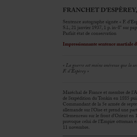
FRANCHET D’ESPÈREY, Lo
Sentence autographe signée « F. d’Es
S.l., 21 janvier 1937, 1 p. in-8° sur pa
Parfait état de conservation
Impressionnante sentence martiale 
« La guerre est moins onéreuse que la s
F. d’Espèrey »
Maréchal de France et membre de l’Aca
de l’expédition du Tonkin en 1885 puis
Commandant de la 5e armée de septemb
allemande sur l’Oise et prend une part
Clemenceau sur le front d’Orient en 19
provoque celui de l’Empire ottoman en
11 novembre.