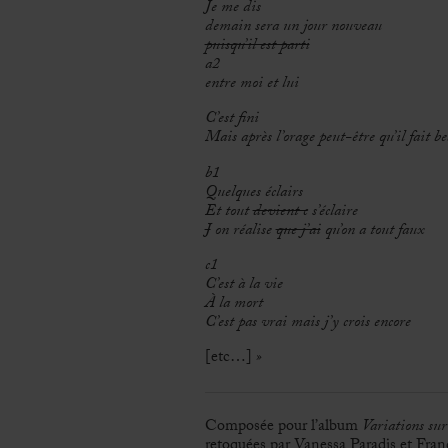
Je me dis
demain sera un jour nouveau
puisqu’il est parti
a2
entre moi et lui
C’est fini
Mais après l’orage peut-être qu’il fait b
b1
Quelques éclairs
Et tout
devient c
s’éclaire
J
on réalise
que j’ai
qu’on a tout faux
c1
C’est à la vie
À la mort
C’est pas vrai mais j’y crois encore
[etc…]
»
Composée pour l’album
Variations su
retoquées par Vanessa Paradis et Fra