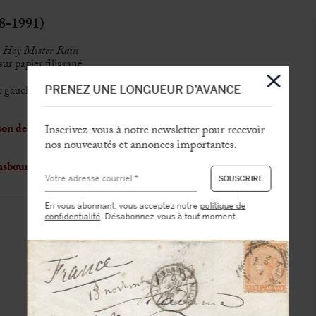
-1991)
:
Hey Mister Rain
sur papier filigrané
r gauche, légère brûlure de cigarette au verso du troisième
PRENEZ UNE LONGUEUR D’AVANCE
son destinée à l’album
Variations sur le même t’aime,
Inscrivez-vous à notre newsletter pour recevoir
nos nouveautés et annonces importantes.
nsbourg
En vous abonnant, vous acceptez notre
politique de
confidentialité
. Désabonnez-vous à tout moment.