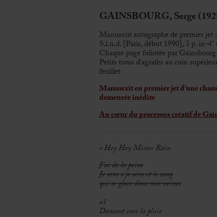
GAINSBOURG, Serge (1928
Manuscrit autographe de premier jet 
S.l.n.d. [Paris, début 1990], 3 p. in-4° 
Chaque page foliotée par Gainsbourg
Petits trous d’agrafes au coin supérieu
feuillet
Manuscrit en premier jet d’une chan
demeurée inédite
Au cœur du processus créatif de Gai
« Hey Hey Mister Rain
J’ai de la peine
Je sens o je sens et le sang
qui se glace dans mes veines
a1
Dansant sous la pluie