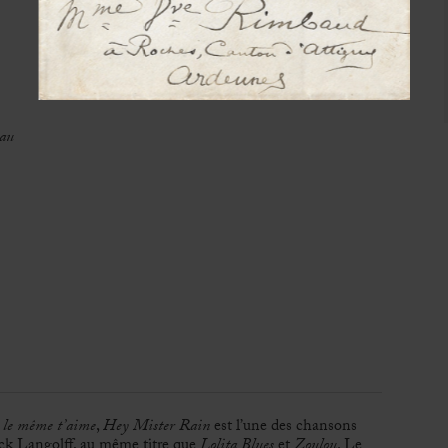
eau
r le même t’aime
,
Hey Mister Rain
est l’une des chansons
nck Langolff, au même titre que
Lolita Blues
et
Zoulou
. Le