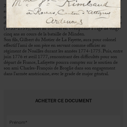
e
er
2
duc de Broglie et 1
prince de Broglie du Saint-Empire,
est le frère de Charles-François de Broglie (1719-1781),
officier général et diplomate. Ce dernier fut un intime du père
du marquis de Lafayette, Michel Louis Christophe du Motier
(1733-1759), mort au combat en Westphalie à l’âge de vingt-
cinq ans au cours de la bataille de Minden.
Son fils, Gilbert du Motier de La Fayette, aura pour colonel
effectif l’ami de son père en servant comme officier au
régiment de Noailles durant les années 1774-1775. Puis, entre
juin 1776 et avril 1777, rencontrant des difficultés pour son
départ de France, Lafayette pourra compter sur le soutien de
son ami Charles-François de Broglie dans son engagement
dans l’armée américaine, avec le grade de major général.
ACHETER CE DOCUMENT