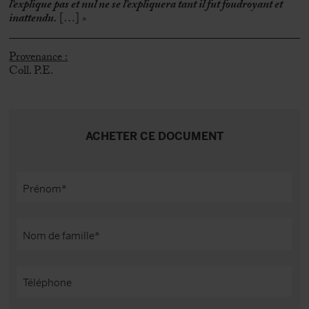
l’explique pas et nul ne se l’expliquera tant il fut foudroyant et
inattendu.
[…]
»
Provenance :
Coll. P.E.
ACHETER CE DOCUMENT