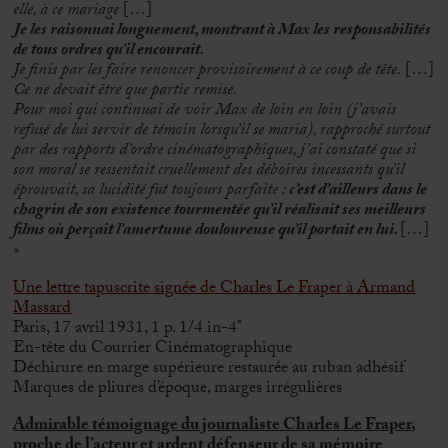
elle, à ce mariage
[…]
Je les raisonnai longuement, montrant à Max les responsabilités
de tous ordres qu’il encourait.
Je finis par les faire renoncer provisoirement à ce coup de tête.
[…]
Ce ne devait être que partie remise.
Pour moi qui continuai de voir Max de loin en loin (j’avais
refusé de lui servir de témoin lorsqu’il se maria), rapproché surtout
par des rapports d’ordre cinématographiques, j’ai constaté que si
son moral se ressentait cruellement des déboires incessants qu’il
éprouvait, sa lucidité fut toujours parfaite :
c’est d’ailleurs dans le
chagrin de son existence tourmentée qu’il réalisait ses meilleurs
films où perçait l’amertume douloureuse qu’il portait en lui.
[…]
»
Une lettre tapuscrite signée de Charles Le Fraper à Armand
Massard
Paris, 17 avril 1931, 1 p. 1/4 in-4°
En-tête du Courrier Cinématographique
Déchirure en marge supérieure restaurée au ruban adhésif
Marques de pliures d’époque, marges irrégulières
Admirable témoignage du journaliste Charles Le Fraper,
proche de l’acteur et ardent défenseur de sa mémoire