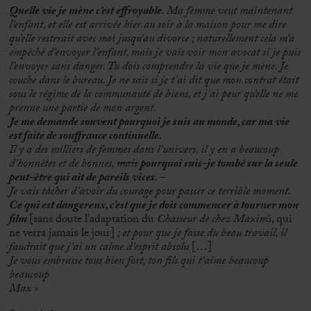
Quelle vie je mène c’est effroyable
. Ma femme veut maintenant
l’enfant, et elle est arrivée hier au soir à la maison pour me dire
qu’elle resterait avec moi jusqu’au divorce ; naturellement cela m’a
empêché d’envoyer l’enfant, mais je vais voir mon avocat si je puis
l’envoyer sans danger. Tu dois comprendre la vie que je mène. Je
couche dans le bureau. Je ne sais si je t’ai dit que mon contrat était
sous le régime de la communauté de biens, et j’ai peur qu’elle ne me
prenne une partie de mon argent.
Je me demande souvent pourquoi je suis au monde, car ma vie
est faite de souffrance continuelle.
Il y a des milliers de femmes dans l’univers, il y en a beaucoup
d’honnêtes et de bonnes,
mais
pourquoi suis-je tombé sur la seule
peut-être qui ait de pareils vices
. –
Je vais tâcher d’avoir du courage pour passer ce terrible moment.
Ce qui est dangereux, c’est que je dois commencer à tourner mon
film
[sans doute l’adaptation du
Chasseur de chez Maxim’s
, qui
ne verra jamais le jour]
; et pour que je fasse du beau travail, il
faudrait que j’ai un calme d’esprit absolu
[…]
Je vous embrasse tous bien fort, ton fils qui t’aime beaucoup
beaucoup
Max »