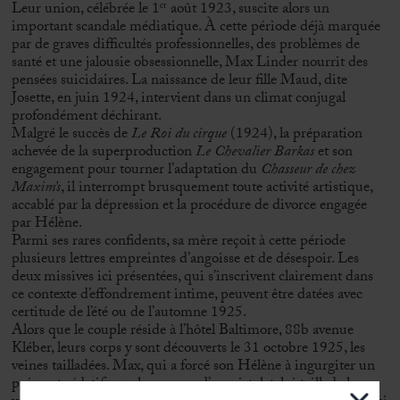
Leur union, célébrée le 1ᵉʳ août 1923, suscite alors un
important scandale médiatique. À cette période déjà marquée
par de graves difficultés professionnelles, des problèmes de
santé et une jalousie obsessionnelle, Max Linder nourrit des
pensées suicidaires. La naissance de leur fille Maud, dite
Josette, en juin 1924, intervient dans un climat conjugal
profondément déchirant.
Malgré le succès de
Le Roi du cirque
(1924), la préparation
achevée de la superproduction
Le Chevalier Barkas
et son
engagement pour tourner l’adaptation du
Chasseur de chez
Maxim’s
, il interrompt brusquement toute activité artistique,
accablé par la dépression et la procédure de divorce engagée
par Hélène.
Parmi ses rares confidents, sa mère reçoit à cette période
plusieurs lettres empreintes d’angoisse et de désespoir. Les
deux missives ici présentées, qui s’inscrivent clairement dans
ce contexte d’effondrement intime, peuvent être datées avec
certitude de l’été ou de l’automne 1925.
Alors que le couple réside à l’hôtel Baltimore, 88b avenue
Kléber, leurs corps y sont découverts le 31 octobre 1925, les
veines tailladées. Max, qui a forcé son Hélène à ingurgiter un
puissant sédatif sous la menace d’un pistolet, lui taillade les