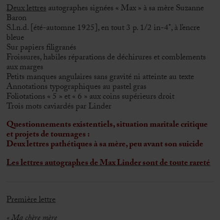
Deux lettres
autographes signées « Max » à sa mère Suzanne
Baron
S.l.n.d. [été-automne 1925], en tout 3 p. 1/2 in-4°, à l’encre
bleue
Sur papiers filigranés
Froissures, habiles réparations de déchirures et comblements
aux marges
Petits manques angulaires sans gravité ni atteinte au texte
Annotations typographiques au pastel gras
Foliotations « 5 » et « 6 » aux coins supérieurs droit
Trois mots caviardés par Linder
Questionnements existentiels, situation maritale critique
et projets de tournages :
Deux lettres pathétiques à sa mère, peu avant son suicide
Les lettres autographes de Max Linder sont de toute rareté
Première lettre
« Ma chère mère