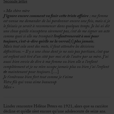
Seconde lettre
« Ma chère mère
J’ignore encore comment va finir cette triste affaire
; ma femme
est venue me demander de lui pardonner encore une fois, mais si je
le faisais ça serait à recommencer dans quelques temps. Je lui ai dit
une chose qu’elle n’acceptera sûrement pas, c’est de me signer un acte
comme quoi si elle me trompait
l’enfant
me
serait à moi pour
toujours, c’est-à-dire qu’elle ne la verrai
[t]
plus jamais.
Mais tout cela sont des mots, il faut attendre les décisions
définitives. – Il y a une chose dont je ne suis pas partisan, c’est que
cet enfant soit tiré d’un côté par moi et de l’autre par sa mère. J’ai
aussi bien envie de dire à ma femme ou bien elle a l’enfant
complètement et je ne m’en occupe jamais plus ou bien j’ai l’enfant
de
maintenant pour toujours.
[…]
Je t’embrasse bien fort tout comme je t’aime
Votre fils qui vous aime beaucoup
Max »
Linder rencontre Hélène Peters en 1921, alors que sa carrière
décline et qu’elle n’est encore qu’une adolescente de seize ans.