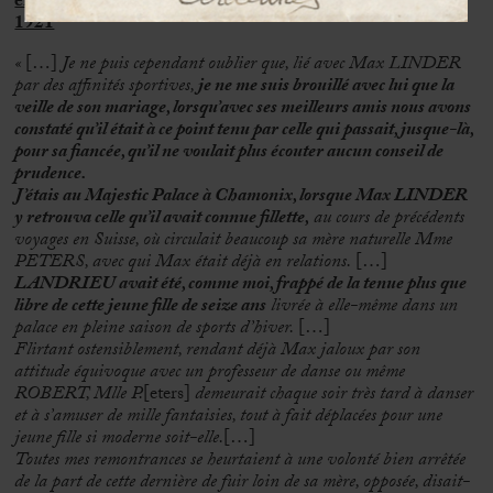
en détail la rencontre du couple infernal à Chamonix, en
1921
«
[…]
Je ne puis cependant oublier que, lié avec Max LINDER
par des affinités sportives,
je ne me suis brouillé avec lui que la
veille de son mariage, lorsqu’avec ses meilleurs amis nous avons
constaté qu’il était à ce point tenu par celle qui passait, jusque-là,
pour sa fiancée, qu’il ne voulait plus écouter aucun conseil de
prudence.
J’étais au Majestic Palace à Chamonix, lorsque Max LINDER
y retrouva celle qu’il avait connue fillette,
au cours de précédents
voyages en Suisse, où circulait beaucoup sa mère naturelle Mme
PETERS, avec qui Max était déjà en relations.
[…]
LANDRIEU avait été, comme moi, frappé de la tenue plus que
libre de cette jeune fille de seize ans
livrée à elle-même dans un
palace en pleine saison de sports d’hiver.
[…]
Flirtant ostensiblement, rendant déjà Max jaloux par son
attitude équivoque avec un professeur de danse ou même
ROBERT, Mlle P.
[eters]
demeurait chaque soir très tard à danser
et à s’amuser de mille fantaisies, tout à fait déplacées pour une
jeune fille si moderne soit-elle.
[…]
Toutes mes remontrances se heurtaient à une volonté bien arrêtée
de la part de cette dernière de fuir loin de sa mère, opposée, disait-