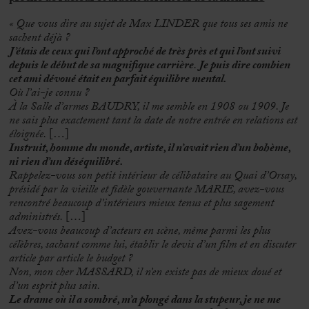
« Que vous dire au sujet de Max LINDER que tous ses amis ne
sachent déjà ?
J’étais de ceux qui l’ont approché de très près et qui l’ont suivi
depuis le début de sa magnifique carrière
.
Je puis dire combien
cet ami dévoué était en parfait équilibre mental.
Où l’ai-je connu ?
À la Salle d’armes BAUDRY, il me semble en 1908 ou 1909. Je
ne sais plus exactement tant la date de notre entrée en relations est
éloignée.
[…]
Instruit, homme du monde, artiste, il n’avait rien d’un bohème,
ni rien d’un déséquilibré.
Rappelez-vous son petit intérieur de célibataire au Quai d’Orsay,
présidé par la vieille et fidèle gouvernante MARIE, avez-vous
rencontré beaucoup d’intérieurs mieux tenus et plus sagement
administrés.
[…]
Avez-vous beaucoup d’acteurs en scène, même parmi les plus
célèbres, sachant comme lui, établir le devis d’un film et en discuter
article par article le budget ?
Non, mon cher MASSARD, il n’en existe pas de mieux doué et
d’un esprit plus sain.
Le drame où il a sombré, m’a plongé dans la stupeur, je ne me