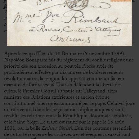
philosophie moderne, pourra seule ne pas compter avec elle. F
ode
parietem
.
Tel est mon avis, mais si dans le petit nombre des évêques qui
n’ont pas donné leurs démissions, il n’y a pas unanimité sur ce
point, plutôt le silence, une nouvelle division seroit le comble des
malheurs. »
Après le coup d’État du 18 Brumaire (9 novembre 1799),
Napoléon Bonaparte fait du règlement du conflit religieux une
priorité dès son accession au pouvoir. Après avoir été
profondément affectée par dix années de bouleversements
révolutionnaires, la religion lui apparaît comme un facteur
essentiel de l’ordre social. Tout en défendant la liberté des
cultes, le Premier Consul s’appuie sur Talleyrand, alors
ministre des Relations extérieures et ancien évêque
constitutionnel, bien qu’excommunié par le pape. Celui-ci joue
un rôle central dans les négociations diplomatiques visant à
rétablir les relations entre la République, désormais stabilisée,
et le Saint-Siège. Le traité est ratifié par le pape le 15 août
1801, par la bulle
Ecclesia Christi
. L’un des contenus essentiels
de ce traité concerne les archevêques et évêques : ceux-ci sont