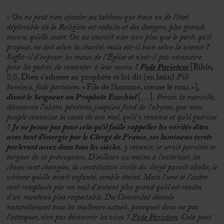
«
On ne peut rien ajouter au tableau que trace xx de l’état
déplorable où la Religion est réduite et des dangers, plus grands
encore, qu’elle court. On ne saurait nier non plus que le parti qu’il
propose, ne soit selon la charité, mais est-il bien selon la science ?
Suffit-il d’exposer les maux de l’Église et n’est-il pas nécessaire
pour les guérir, de remonter à leur source ?
F
ode Parietem
[Bible
,
8:8, Dieu s’adresse au prophète et lui dit (en latin)
Fili
hominis, fode parietem.
« Fils de l’homme, creuse le mur. »],
disait le Seigneur au Prophète Ezechiel
[…].
Percez la muraille,
découvrez l’ulcère, pénétrez jusqu’au fond de l’abyme, que mon
peuple connoisse la cause de son mal, qu’il y renonce et qu’il guérisse
?
Je ne pense pas pour cela qu’il faille rappeller les vérités dites
avec tant d’énergie par le Clergé de France, ses lumineux écrits
parleront assez dans tous les siècles
, y revenir, ce seroit paroître se
targuer de sa prévoyance. D’ailleurs au moins à l’extérieur, les
choses sont changées, la constitution civile du clergé parait abolie, le
schisme qu’elle avait enfanté, semble éteint. Mais l’une et l’autre
sont remplacés par un mal d’autant plus grand qu’il est revêtu
d’un manteau plus respectable. Du Concordat découle
naturellement tous les malheurs actuels, pourquoi donc ne pas
l’attaquer, n’en pas découvrir les vices ?
Fode Parietem
. Cela peut