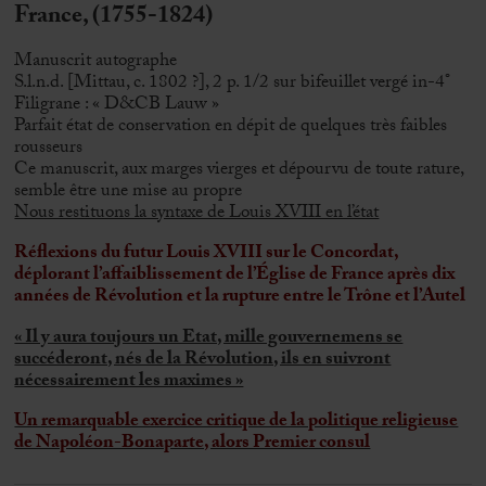
France, (1755-1824)
Manuscrit autographe
S.l.n.d. [Mittau, c. 1802 ?], 2 p. 1/2 sur bifeuillet vergé in-4°
Filigrane : « D&CB Lauw »
Parfait état de conservation en dépit de quelques très faibles
rousseurs
Ce manuscrit, aux marges vierges et dépourvu de toute rature,
semble être une mise au propre
Nous restituons la syntaxe de Louis XVIII en l’état
Réflexions du futur Louis XVIII sur le Concordat,
déplorant l’affaiblissement de l’Église de France après dix
années de Révolution et la rupture entre le Trône et l’Autel
« Il y aura toujours un Etat, mille gouvernemens se
succéderont, nés de la Révolution, ils en suivront
nécessairement les maximes »
Un remarquable exercice critique de la politique religieuse
de Napoléon-Bonaparte, alors Premier consul