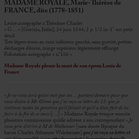
MADAME ROYALE, Marie-Thérèse de
FRANCE, dite (1778-1851)
Lettre autographe à Théodore Charlet
« G… » [Gorizia, Italie], 24 juin 1844, 2 p. 1/2 in-1° sur petit
deuil
Très légers trous au coin inférieur gauche, sans gravité, petites
décharges d’encre, marge supérieur légèrement effrangé
Foliotation autographe « n°186 »
Madame Royale pleure la mort de son époux Louis de
France
« Je ne vous écris qu’un mot par an… partant demain pour que
vous disiez à Mr Girese que j’ai reçu sa lettre du 12. que je
continue toutes les pensions qu’il faisait et qu’il a bien fait de les
faire à la fin de ce mois
[…]
»
Madame Royale évoque ensuite
plusieurs commissions qu’elle adresse à son correspondant
« Je
vous prie d’écrire à M de Walkenaer
[sans doute l’époque du
baron Charles Athanase Walckenaer]
que j’ai reçu sa lettre et