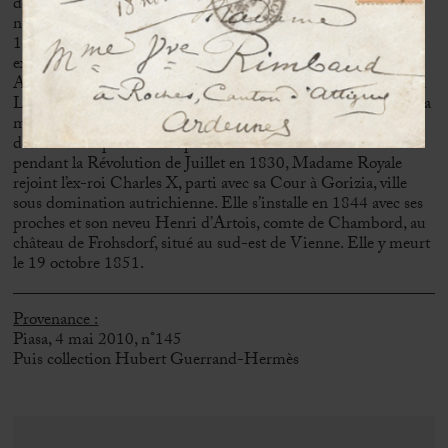
de la belle sœur du roi), est le premier enfant du couple royal,
né après plus de huit ans de mariage. Enfermée au Temple en
1792 avec sa famille, elle en est la seule rescapée, échangée in-
extremis en 1795 contre les commissaires français livrés aux
Autrichiens par Dumouriez. En 1799, elle épouse son cousin
Louis de France, duc d’Angoulême, fils du futur Charles X. La
mort sans enfant de Louis XVIII fait d’elle et de son mari les
derniers Dauphin et Dauphine de France. Contrainte à l’exil
pendant la Révolution de Juillet en 1830, Madame Royale
rejoint l’ex-roi Charles X, parti avec sa Cour à Gorizia, ville
sous domination autrichienne. Elle s’installe en 1844 avec ses
proches et son neveu Henri d’Artois, comte de Chambord, au
château de Frohsdorf, situé au sud-est de Vienne. Elle y meurt
le 19 octobre 1851.
Provenance :
Piasa, 4 mai 2010, n°145
Puis collection Hubert Guerrand-Hermès