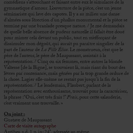
comédiens s’attouchant et faisant entre eux le simulacre de la
gymnastique d’amour. L’ouverture de la pièce, c’est un jeune
séminariste qui lave des capotes. Il y a au milieu une danse
d’almées sous l’érection d’un phallus monumental et la pièce se
termine par une branlade presque nature. / Je me demandais
de quelle belle absence de pudeur naturelle il fallait être doué
pour mimer cela devant un public, tout en m’efforçant de
dissimuler mon dégoût, qui aurait pu paraître singulier de la
part de l’auteur de
La Fille Élisa
. Le monstrueux, c’est que le
père de l’auteur, le père de Maupassant, assistait à la
représentation. / Cinq ou six femmes, entre autres la blonde
Valtesse [de la Bigne], se trouvaient là, mais riant du bout des
lèvres par contenance, mais gênées par la trop grande ordure de
la chose. Lagier elle-même ne restait pas jusqu’à la fin de la
représentation. / Le lendemain, Flaubert, parlant de la
représentation avec enthousiasme, trouvait pour la caractériser,
la phrase :“Oui, c’est très frais !”
Frais
, pour cette salauderie,
c’est vraiment une trouvaille. »
On joint :
Gustave de Maupassant
Carte de visite autographe
Antibes, s.d, 1 p. in-24°, adressée au même