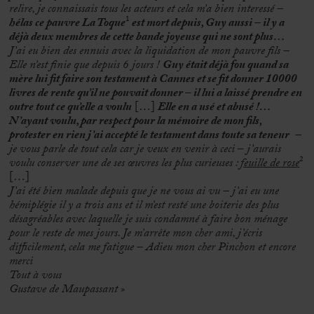
relire, je connaissais tous les acteurs et cela m’a bien interessé –
hélas ce pauvre La Toque
¹
est mort depuis, Guy aussi – il y a
déjà deux membres de cette bande joyeuse qui ne sont plus…
J’ai eu bien des ennuis avec la liquidation de mon pauvre fils –
Elle n’est finie que depuis 6 jours !
Guy était déjà fou quand sa
mère lui fit faire son testament à Cannes et se fit donner 10000
livres de rente qu’il ne pouvait donner – il lui a laissé prendre en
outre tout ce qu’elle a voulu
[…]
Elle en a usé et abusé !…
N’ayant voulu, par respect pour la mémoire de mon fils,
protester en rien j’ai accepté le testament dans toute sa teneur
–
je vous parle de tout cela car je veux en venir à ceci
–
j’aurais
voulu conserver une de ses œuvres les plus curieuses :
feuille de rose
²
[…]
J’ai été bien malade depuis que je ne vous ai vu – j’ai eu une
hémiplégie il y a trois ans et il m’est resté une boiterie des plus
désagréables avec laquelle je suis condamné à faire bon ménage
pour le reste de mes jours. Je m’arrête mon cher ami, j’écris
difficilement, cela me fatigue – Adieu mon cher Pinchon et encore
merci
Tout à vous
Gustave de Maupassant »