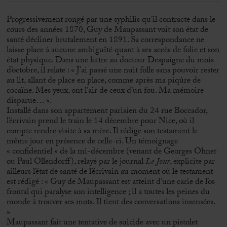
Progressivement rongé par une syphilis qu’il contracte dans le
cours des années 1870, Guy de Maupassant voit son état de
santé décliner brutalement en 1891. Sa correspondance ne
laisse place à aucune ambiguïté quant à ses accès de folie et son
état physique. Dans une lettre au docteur Despaigne du mois
d’octobre, il relate : « J’ai passé une nuit folle sans pouvoir rester
au lit, allant de place en place, comme après ma piqûre de
cocaïne. Mes yeux, ont l’air de ceux d’un fou. Ma mémoire
disparue… ».
Installé dans son appartement parisien du 24 rue Boccador,
l’écrivain prend le train le 14 décembre pour Nice, où il
compte rendre visite à sa mère. Il rédige son testament le
même jour en présence de celle-ci. Un témoignage
« confidentiel » de la mi-décembre (venant de Georges Ohnet
ou Paul Ollendorff), relayé par le journal
Le Jour
, explicite par
ailleurs l’état de santé de l’écrivain au moment où le testament
est rédigé : « Guy de Maupassant est atteint d’une carie de l’os
frontal qui paralyse son intelligence ; il a toutes les peines du
monde à trouver ses mots. Il tient des conversations insensées.
»
Maupassant fait une tentative de suicide avec un pistolet