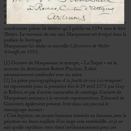
présentée conjointement par Guy et Robert pour la première
représentation le 19 avril 1875. Robert Pinchon retourne à
Rouen vers 1880 et devient bibliothécaire à la ville et critique
musical et dramatique dans
Le Nouvelliste de Rouen
. Il écrit de
nombreuses pièces de théâtre qu’il publie en 1894 sous le titre
Théâtre
. Le souvenir de son ami Maupassant est évoqué dans la
préface de l’ouvrage.
Maupassant lui dédie sa nouvelle
L’Aventure de Walter
Schnaffs
, en 1883.
[1] Gustave de Maupassant se trompe, « La Toque » est le
surnom du destinataire Robert Pinchon. Il doit
nécessairement confondre avec un autre.
[2] La pièce pornographique
À la feuille de rose
(ici évoquée)
est représentée pour la première fois le 19 avril 1875 par Guy
et Robert, et par d’autres camarades de canotage. Gustave de
Maupassant assistera à la seconde représentation. Edmond de
Goncourt, également présent, livre dans son journal le
témoignage suivant :
« C’est lugubre, ces jeunes hommes travestis en femmes, avec la
peinture sur leurs maillots d’un large sexe entrebâillé ; et je ne
sais quelle répulsion vous vient involontairement pour ces