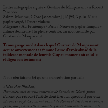
Lettre autographe signée « Gustave de Maupassant » à Robert
Pinchon
Sainte-Maxime, 9 7bre [septembre] [18]95, 3 p. in-8° sur
papier vergé, à l’encre violette
Filigrane « Au Printemps / Paris / Nouveau papier français »
Infime déchirure à la pliure centrale, un mot caviardé par
Gustave de Maupassant
Témoignage inédit dans lequel Gustave de Maupassant
accuse ouvertement sa femme Laure d’avoir abusé de la
faiblesse mentale de leur fils Guy au moment où celui-ci
rédigea son testament
Nous n’en faisons ici qu’une transcription partielle
« Mon cher Pinchon,
Permettez-moi de vous remercier de l’article de Céard
[nous
n’avons pas retrouvé l’article dont il est ici question]
que vous
m’avez envoyé. Ce journal venait de Rouen et c’est bien à vous, je
pense, que je dois cette amabilité. J’ai eu beaucoup de plaisir à le