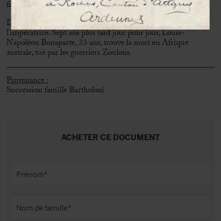
filleule de l’impératrice Eugénie.
Date funeste que celle du 1er juin pour le Prince et sa mère
l’impératrice. Sept ans plus tard jour pour jour, Louis-
Napoléon Bonaparte, 23 ans, trouve la mort en Afrique
australe, tué par les guerriers Zoulous.
Provenance :
Succession famille Bartholoni
ACHETER CE DOCUMENT