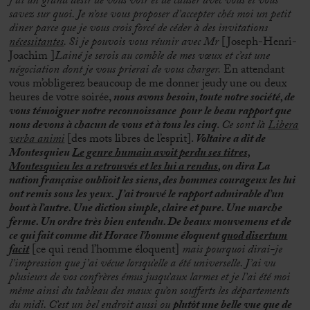
j’ai un grand désir de vous voir et de causer avec vous et vous
savez sur quoi. Je n’ose vous proposer d’accepter chés moi un petit
diner parce que je vous crois forcé de céder à des invitations
nécessitantes
. Si je pouvois vous réunir avec Mr
[Joseph-Henri-
Joachim ]
Lainé je serois au comble de mes vœux et c’est une
négociation dont je vous prierai de vous charger.
En attendant
vous m’obligerez beaucoup de me donner jeudy une ou deux
heures de votre soirée,
nous avons besoin, toute notre société, de
vous témoigner notre reconnoissance pour le beau rapport que
nous devons à chacun de vous et à tous les cinq
.
Ce sont là
Libera
verba animi
[des mots libres de l’esprit].
Voltaire a dit de
Montesquieu
Le genre humain avoit perdu ses titres,
Montesquieu les a retrouvés et les lui a rendus
, on dira La
nation française oublioit les siens, des hommes courageux les lui
ont remis sous les yeux.
J’ai trouvé le rapport admirable d’un
bout à l’autre. Une diction simple, claire et pure. Une marche
ferme. Un ordre très bien entendu. De beaux mouvemens et de
ce qui fait comme dit Horace l’homme éloquent
quod disertum
facit
[ce qui rend l’homme éloquent]
mais pourquoi dirai-je
l’impression que j’ai vécue lorsqu’elle a été universelle. J’ai vu
plusieurs de vos confrères émus jusqu’aux larmes et je l’ai été moi
même ainsi du tableau des maux qu’on soufferts les départements
du midi. C’est un bel endroit aussi ou
plutôt une belle vue que de