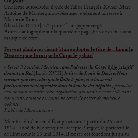
On joint :
Une lettre autographe signée de l’abbé François-Xavier-Marc-
Antoine de Montesquiou-Fézensac, également adressée à
Maine de Biran
S.l.n.d. [c. 1815 ?], 1/2 p. in-4° sur papier vergé
Adresse autographe sur la quatrième page, bris de cachet sans
manque de texte
Fervent plaidoyer visant à faire adopter le titre de « Louis le
Désiré » pour le roi par le Corps législatif
« Seroit il possible, Monsieur,
que l’adresse du Corps l
[é]
g
[isla]
tif
donnat au Roi
[Louis XVIII]
le titre de Louis le Désiré. Nous
scavons que cest celui qui le flatte le plus, et il lui seroit
particulierement agréable dans la bouche des députés
; permettes
moi de vous remettre cette négotiation qui seroit a merveille dans
vos mains, puisque personne ne seroit s’y porter de meilleure
volonté.
L’abbé de Montesquiou »
Membre du Conseil d’État provisoire à partir du 26 avril
1814, l’abbé de Montesquiou accepte, à regret, le portefeuille
de l’Intérieur le 13 mai 1814. Il exerce ces fonctions jusqu’au