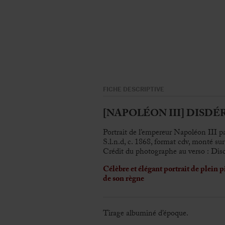
FICHE DESCRIPTIVE
[NAPOLÉON III] DISDÉRI,
Portrait de l’empereur Napoléon III p
S.l.n.d, c. 1868, format cdv, monté su
Crédit du photographe au verso : Disde
Célèbre et élégant portrait de plein 
de son règne
Tirage albuminé d’époque.