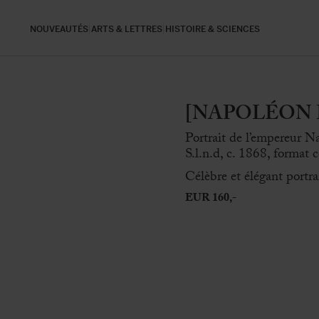
NOUVEAUTÉS
ARTS & LETTRES
HISTOIRE & SCIENCES
[NAPOLÉON III
Portrait de l’empereur N
S.l.n.d, c. 1868, format 
Célèbre et élégant portr
EUR 160,-