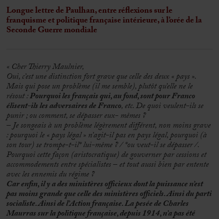
Longue lettre de Paulhan, entre réflexions sur le
franquisme et politique française intérieure, à l’orée de la
Seconde Guerre mondiale
« Cher Thierry Maulnier,
Oui, c’est une distinction fort grave que celle des deux « pays ».
Mais qui pose un problème (il me semble), plutôt qu’elle ne le
résout :
Pourquoi les français qui, au fond, sont pour Franco
élisent-ils les adversaires de Franco
, etc. De quoi veulent-ils se
punir ; ou comment, se dépasser eux- mêmes ?
– Je songeais à un problème légèrement différent, non moins grave
: pourquoi le « pays légal » n’agit-il pas en pays légal, pourquoi (à
son tour) se trompe-t-il* lui-même ? / *ou veut-il se dépasser /.
Pourquoi cette façon (aristocratique) de gouverner par cessions et
accommodements entre spécialistes – et tout aussi bien par entente
avec les ennemis du régime ?
Car enfin, il y a des ministères officieux dont la puissance n’est
pas moins grande que celle des ministères officiels. Ainsi du parti
socialiste. Ainsi de l’Action française. La pesée de Charles
Maurras sur la politique française, depuis 1914, n’a pas été