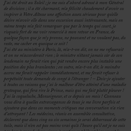
J’ai été droit au Soleil ; je me suis d’abord adressé à mon Général
de division ; il a été charmant, m’a félicité chaudement d’avoir su
inspirer à Votre Altesse une affection assez sérieuse pour qu’elle
désire m’avoir elle dans une excursion aussi intéressante, mais en
même temps m’a fait remarquer que par le temps qui court, je
risquais fort de me voir remercié à mon retour en France, de
quelque façon que je m’y prenne, ne pouvant et ne voulant pas, du
reste, me cacher en quoique ce soit !
J’ai été au ministère à Paris, là, m’a-t-on dit, on ne me refuserait
et on ne m’accorderait rien ; le ministre n’étant jamais sûr de son
lendemain ne ferait rien qui pût rendre encore plus instable une
position des plus branlantes ; en outre, m’a-t-on dit, le moindre
accroc me ferait rappeler immédiatement, et me ferait refuser à
perpétuité toute demande de congé à l’étranger ! – Dois-je ajouter
à toutes ces raisons que j’ai le malheur d’être atteint d’une maladie
grotesque, qui fera rire le Prince, mais qui me fait plutôt pleurer !
J’ai la coqueluche, Monseigneur, et ce depuis un mois ! Conneau
vous dira à quelles extravagances de toux je me livre parfois et
ajoutera que dans ces moments critiques ma conversation n’a rien
d’attrayant ! Les médecins, réunis en assemblée consultative,
déclarent que dans cinq ou six semaines je serai débarrassé de cette
tuile, mais il n’en est pas moins vrai qu’à l’heure qu’il est je ne suis