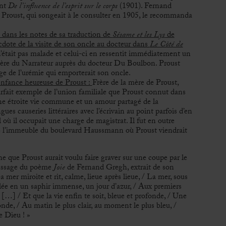
ont
De l’influence de l’esprit sur le corps
(1901). Fernand
t Proust, qui songeait à le consulter en 1905, le recommanda
s dans les notes de sa traduction de
Sésame et les Lys
de
cdote de la visite de son oncle au docteur dans
Le Côté de
’était pas malade et celui-ci en ressentit immédiatement un
ère du Narrateur auprès du docteur Du Boulbon. Proust
e de l’urémie qui emporterait son oncle.
enfance heureuse de Proust :
Frère de la mère de Proust,
fait exemple de l’union familiale que Proust connut dans
une étroite vie commune et un amour partagé de la
ues causeries littéraires avec l’écrivain au point parfois d’en
l où il occupait une charge de magistrat. Il fut en outre
e l’immeuble du boulevard Haussmann où Proust viendrait
e que Proust aurait voulu faire graver sur une coupe par le
 passage du poème
Joie
de Fernand Gregh, extrait de son
 mer miroite et rit, calme, lieue après lieue, / La mer, sous
illée en un saphir immense, un jour d’azur, / Aux premiers
…] / Et que la vie enfin te soit, bleue et profonde, / Une
nde, / Au matin le plus clair, au moment le plus bleu, /
e Dieu ! »