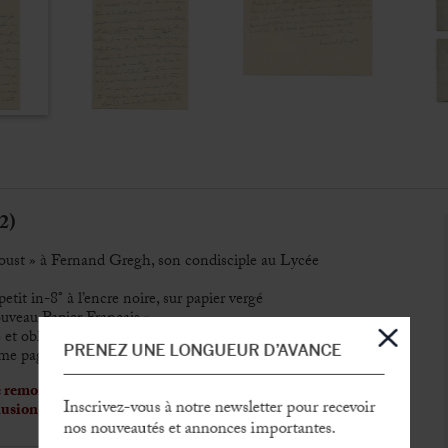
2)
oust » à Fernand Gregh, son condisciple au Lycée
petit in-8° à l’encre noire, sur papier vergé
uveau Papier Français »
et oblitérée
PRENEZ UNE LONGUEUR D’AVANCE
ème page
e remords amicaux excessifs : entre une coupe d’Émile
Inscrivez-vous à notre newsletter pour recevoir
allusion aux futurs modèles de Du Boulbon et Bergotte
nos nouveautés et annonces importantes.