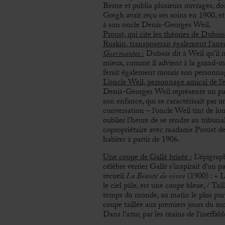
Berne et publia plusieurs ouvrages, d
Gregh avait reçu ses soins en 1900, e
à son oncle Denis-Georges Weil.
Proust, qui cite les théories de Duboi
Ruskin, transposerait également l’ane
Guermantes :
Dubois dit à Weil qu’il n
mieux, comme il advient à la grand-m
ferait également mourir son personnag
L’oncle Weil, personnage amical de l’
Denis-Georges Weil représente un par
son enfance, qui se caractérisait par 
conversation – l’oncle Weil tint de long
oublier l’heure de se rendre au tribuna
copropriétaire avec madame Proust d
habiter à partir de 1906.
Une coupe de Gallé brisée :
L’épigraph
célèbre verrier Gallé s’inspirait d’un
recueil
La Beauté de vivre
(1900) : « La
le ciel pâle, est une coupe bleue, / Ta
temps du monde, au matin le plus pur [
coupe taillée aux premiers jours du mo
Dans l’azur, par les mains de l’ineffabl