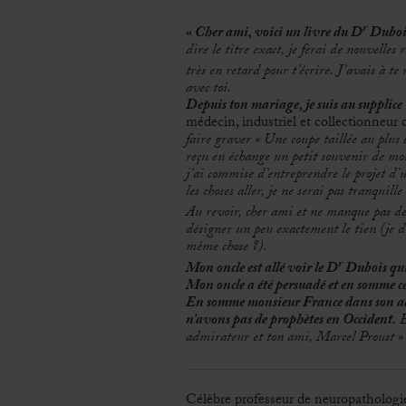
r
«
Cher ami, voici un livre du D
Duboi
dire le titre exact, je ferai de nouvelle
très en retard pour t’écrire. J’avais à te
avec toi.
Depuis ton mariage
, je suis au supplice
médecin, industriel et collectionneur
faire graver « Une coupe taillée au plus
reçu en échange un petit souvenir de moi
j’ai commise d’entreprendre le projet d’u
les choses aller, je ne serai pas tranquil
Au revoir, cher ami et ne manque pas de
désigner un peu exactement le tien (je di
même chose ?).
r
Mon oncle est allé voir le D
Dubois qui l
Mon oncle a été persuadé et en somme ce
En somme monsieur France dans son adm
n’avons pas de prophètes en Occident.
E
admirateur et ton ami, Marcel Proust
»
Célèbre professeur de neuropathologie