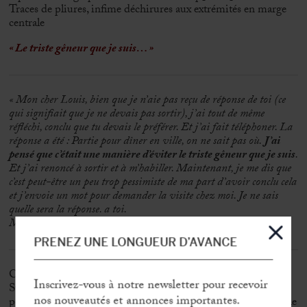
Traces de pliures, infime déchirures aux extrémités en marge
centrale
« Le triste gêneur que je suis… »
« Mon cher Louis, bien que je n’aie pas reçu de réponse de toi (ce
qui signifiait que je ne devais pas sortir), j’ai tout de même
réfléchi, conclu que tu devais le préférer. Et j’ai fait téléphoner. La
réponse a été : Partie pour dîner en ville, on ne sait pas où.
J’ai
pensé que c’était une manière d’éviter le triste gêneur que je suis
.
Et j’ai renoncé à sortir et à m’habiller. Maintenant, je me dis que
c’est peut-être un peu trop pessimiste de ma part d’avoir conclu cela
et j’envoie un mot pour demander la visite chez moi. Je ne sais
quelle sera la réponse. a toi.
Marcel »
PRENEZ UNE LONGUEUR D’AVANCE
Confident des années créatrices de Marcel Proust, Louis
Inscrivez-vous à notre newsletter pour recevoir
Suchet d’Albufera descend du maréchal d’Empire par son
nos nouveautés et annonces importantes.
père et de Lucien Bonaparte par sa mère, membre de la famille