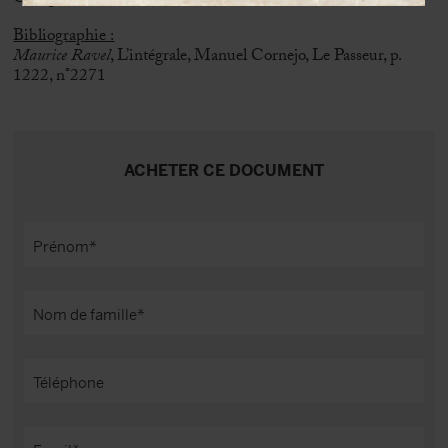
Bibliographie :
Maurice Ravel
, L’intégrale, Manuel Cornejo, Le Passeur, p.
1222, n°2271
ACHETER CE DOCUMENT