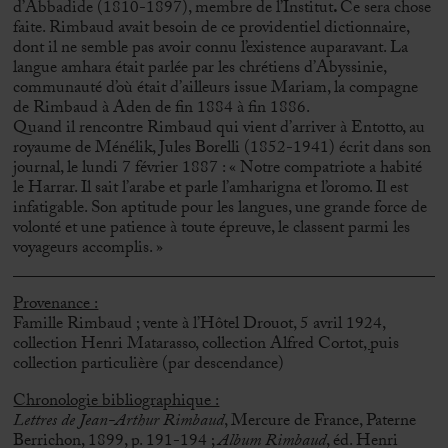
d’Abbadide (1810-1897), membre de l’Institut
.
Ce sera chose
faite. Rimbaud avait besoin de ce providentiel dictionnaire,
dont il ne semble pas avoir connu l’existence auparavant. La
langue amhara était parlée par les chrétiens d’Abyssinie,
communauté d’où était d’ailleurs issue Mariam, la compagne
de Rimbaud à Aden de fin 1884 à fin 1886.
Quand il rencontre Rimbaud qui vient d’arriver à Entotto, au
royaume de Ménélik, Jules Borelli (1852-1941) écrit dans son
journal, le lundi 7 février 1887 : « Notre compatriote a habité
le Harrar. Il sait l’arabe et parle l’amharigna et l’oromo. Il est
infatigable. Son aptitude pour les langues, une grande force de
volonté et une patience à toute épreuve, le classent parmi les
voyageurs accomplis. »
Provenance :
Famille Rimbaud ; vente à l’Hôtel Drouot, 5 avril 1924,
collection Henri Matarasso, collection Alfred Cortot
,
puis
collection particulière (par descendance)
Chronologie bibliographique :
Lettres de Jean-Arthur Rimbaud
, Mercure de France, Paterne
Berrichon, 1899, p. 191-194 ;
Album Rimbaud
, éd. Henri