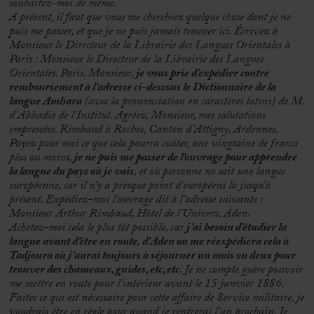
souhaitez-moi de même.
A présent, il faut que vous me cherchiez quelque chose dont je ne
puis me passer, et que je ne puis jamais trouver ici. Écrivez à
Monsieur le Directeur de la Librairie des Langues Orientales à
Paris : Monsieur le Directeur de la Librairie des Langues
Orientales. Paris. Monsieur,
je vous prie d’expédier contre
remboursement à l’adresse ci-dessous le Dictionnaire de la
langue Amhara
(avec la prononciation en caractères latins) de M.
d’Abbadie de l’Institut. Agréez, Monsieur, mes salutations
empressées. Rimbaud à Roches, Canton d’Attigny, Ardennes.
Payez pour moi ce que cela pourra coûter, une vingtaine de francs
plus ou moins,
je ne puis me passer de l’ouvrage pour apprendre
la langue du pays où je vais
, et où personne ne sait une langue
européenne, car il n’y a presque point d’européens là jusqu’à
présent. Expédiez-moi l’ouvrage dit à l’adresse suivante :
Monsieur Arthur Rimbaud, Hôtel de l’Univers, Aden.
Achetez-moi cela le plus tôt possible, car
j’ai besoin d’étudier la
langue avant d’être en route
,
d’Aden on me réexpédiera cela à
Tadjoura où j’aurai toujours à séjourner un mois ou deux pour
trouver des chameaux, guides, etc, etc
. Je ne compte guère pouvoir
me mettre en route pour l’intérieur avant le 15 janvier 1886.
Faites ce qui est nécessaire pour cette affaire de Service militaire, je
voudrais être en règle pour quand je rentrerai l’an prochain
. Je