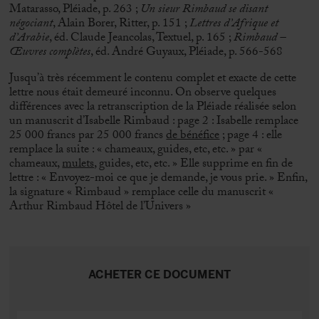
Matarasso, Pléiade, p. 263 ;
Un sieur Rimbaud se disant
négociant
, Alain Borer, Ritter, p. 151 ;
Lettres d’Afrique et
d’Arabie
, éd. Claude Jeancolas, Textuel, p. 165 ;
Rimbaud –
Œuvres complètes
, éd. André Guyaux, Pléiade, p. 566-568
Jusqu’à très récemment le contenu complet et exacte de cette
lettre nous était demeuré inconnu. On observe quelques
différences avec la retranscription de la Pléiade réalisée selon
un manuscrit d’Isabelle Rimbaud : page 2 : Isabelle remplace
25 000 francs par 25 000 francs
de bénéfice
; page 4 : elle
remplace la suite : « chameaux, guides, etc, etc. » par «
chameaux,
mulets
, guides, etc, etc. » Elle supprime en fin de
lettre : « Envoyez-moi ce que je demande, je vous prie. » Enfin,
la signature « Rimbaud » remplace celle du manuscrit «
Arthur Rimbaud Hôtel de l’Univers »
ACHETER CE DOCUMENT