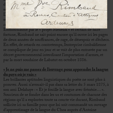
dans l’opération et s’en fut porter, le 14 octobre, sa démission à
son employeur Alfred Bardey.
Dans une lettre du 22 octobre, il en informe sa mère et sa
sœur : «
J’ai quitté mon emploi après une violente discussion avec
ces ignobles pignoufs qui prétendaient m’abrutir à perpétuité. »
Enthousiasmé par le « projet Ménélik » et certain de faire
fortune, Rimbaud ne sait point encore qu’il ouvre ici les pages
de deux années de souffrances, de rage, de désespoir et d’échecs.
En effet, de retards en contretemps, l’entreprise rimbaldienne
se complique de jour en jour et se voit de plus entravée par un
décret gouvernemental interdisant l’importation d’armes, et
par la mort soudaine de Labatut en octobre 1886.
« Je ne puis me passer de l’ouvrage pour apprendre la langue
du pays où je vais »
Les brillantes aptitudes linguistiques du poète ne sont plus à
prouver. Aussi n’avouait-il pas dans sa lettre du 5 mars 1875, à
son ami Delahaye : « Et je fouille la langue avec frénésie… ».
Soucieux de se fondre dans les us et coutumes de chacune des
régions qu’il a explorées toute sa courte vie durant, Rimbaud
sollicite ici sa famille pour que lui soit commandé un ouvrage
d’apprentissage de la langue du Choa auprès d’Antoine