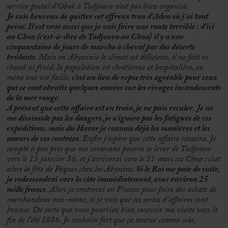
service postal d’Obok à Tadjoura n’est pas bien organisé.
Je suis heureux de quitter cet affreux trou d’Aden où j’ai tant
peiné. Il est vrai aussi que je vais faire une route terrible :
d’ici
au Choa
(c’est-à-dire de Tadjoura au Choa)
il y a une
cinquantaine de jours de marche à cheval par des déserts
brûlants
. Mais en Abyssinie le climat est délicieux, il ne fait ni
chaud ni froid, la population est chrétienne et hospitalière, on
mène une vie facile,
c’est un lieu de repos très agréable pour ceux
qui se sont abrutis quelques années sur les rivages incandescents
de la mer rouge
.
A présent que cette affaire est en train, je ne puis reculer.
Je ne
me dissimule pas les dangers, je n’ignore pas les fatigues de ces
expéditions
,
mais du Harar je connais déjà les manières et les
mœurs de ces contrées
. Enfin j’espère que cette affaire réussira. Je
compte à peu près que ma caravane pourra se lever de Tadjoura
vers le 15 janvier 86, et j’arriverai vers le 15 mars au Choa : c’est
alors la fête de Pâques chez les Abyssins.
Si le Roi me paie de suite,
je redescendrai vers la côte immédiatement, avec environ 25
mille francs
. Alors je rentrerai en France pour faire des achats de
marchandises moi-même, si je vois que ces sortes d’affaires sont
bonnes. De sorte que vous pourriez bien recevoir ma visite vers la
fin de l’été 1886. Je souhaite fort que ça tourne comme cela,