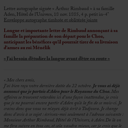
Lettre autographe signée « Arthur Rimbaud » à sa famille
Aden, Hôtel de l’Univers, 18 nov. 1885, 4 p. petit in-4°
Enveloppe autographe timbrée et oblitérée jointe
Longue et importante lettre de Rimbaud annonçant à sa
famille la préparation de son départ pour le Choa,
anticipant les bénéfices qu’il pourrait tirer de sa livraison
d’armes au roi Ménélik
« J’ai besoin d’étudier la langue avant d’être en route »
« Mes chers amis,
J’ai bien reçu votre dernière datée du 22 octobre.
Je vous ai déjà
annoncé que je partais d’Aden pour le Royaume du Choa.
Mes
affaires se trouvent retardées ici d’une façon inattendue, je crois
que je ne pourrai encore partir d’Aden qu’à la fin de ce mois-ci. Je
crains donc que vous ne m’ayez déjà écrit à Tadjoura. Je change
donc d’avis à ce sujet : écrivez-moi seulement à l’adresse suivante :
Monsieur Arthur Rimbaud, Hôtel de l’Univers, à Aden.De là on
me fera suivre en tous cas, et cela vaudra mieux, car je crois que le