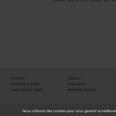
Famille Rops (cachet humide au vers
A PROPOS
CONTACT
EXPERTISE & ACHAT
CATALOGUES
CONDITIONS DE VENTE
MENTIONS LÉGALES
Nous utilisons des cookies pour vous garantir la meilleur