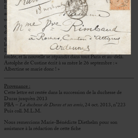
formes. »
La Restauration fraîchement rétablie, Madame de Duras lui
adresse une lettre le 1er septembre : « M. de Duras a remis
votre lettre au Roi. Rien aujourd’hui ne retarde votre affaire
que l’extrême embarras où se trouvent les finances et la
difficulté de faire revenir l’abbé Louis sur une résolution
quelconque ». La restitution finit par être agréée, celle pour
laquelle Madame de Staël lutta toute sa vie.
L’affaire aboutit : le duc de Broglie fit sa demande dans la
foulée, et la nouvelle se répandit dans tout Paris et au-delà.
Astolphe de Custine écrit à sa mère le 26 septembre : «
Albertine se marie donc ! »
Provenance :
Cette lettre est restée dans la succession de la duchesse de
Duras jusqu’en 2013
PBA –
La duchesse de Duras et ses amis
, 24 oct. 2013, n°223
Puis coll. M.L.M.
Nous remercions Marie-Bénédicte Diethelm pour son
assistance à la rédaction de cette fiche