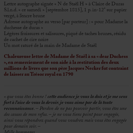
Lettre autographe signée « N de Staël H » à Claire de Duras
S.l.n.d. « ce samedi » [septembre 1815], 1 p. in-12° sur papier
vergé, à l’encre brune
Adresse autographe au verso [par porteur] : « pour Madame la
duchesse de duras »
Légères froissures et salissures, piqué de taches brunes, résidu
de cachet de cire noire
Un mot raturé de la main de Madame de Staël
Chaleureuse lettre de Madame de Staël à sa
« dear Duchess
», en remerciement de son aide à la restitution des deux
millions de livres que son père Jacques Necker fut contraint
de laisser au Trésor royal en 1790
« que vous êtes bonne !
cette audience je vous la dois et je me sens
fort à l’aise de vous la devoir. je vous aime par de là toute
reconnaissance
. – Pardon de ne pas pouvoir partir, vous êtes une
des causes de mon refus. – je ne vous tiens point pour engagée,
ainsi vous répondrez quand vous voudrez mais vous êtes engagée
pour demain soir. –
Mille hommages