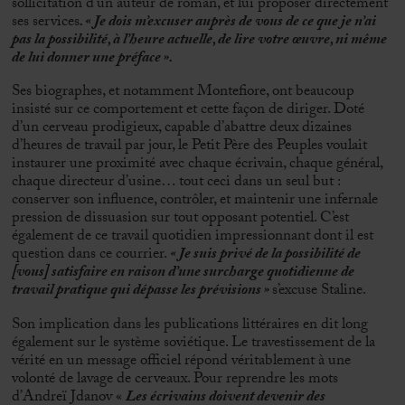
sollicitation d’un auteur de roman, et lui proposer directement
ses services
. « Je dois m’excuser auprès de vous de ce que je n’ai
pas la possibilité, à l’heure actuelle, de lire votre œuvre, ni même
de lui donner une préface ».
Ses biographes, et notamment Montefiore, ont beaucoup
insisté sur ce comportement et cette façon de diriger. Doté
d’un cerveau prodigieux, capable d’abattre deux dizaines
d’heures de travail par jour, le Petit Père des Peuples voulait
instaurer une proximité avec chaque écrivain, chaque général,
chaque directeur d’usine… tout ceci dans un seul but :
conserver son influence, contrôler, et maintenir une infernale
pression de dissuasion sur tout opposant potentiel. C’est
également de ce travail quotidien impressionnant dont il est
question dans ce courrier.
« Je suis privé de la possibilité de
[vous] satisfaire en raison d’une surcharge quotidienne de
travail pratique qui dépasse les prévisions »
s’excuse Staline.
Son implication dans les publications littéraires en dit long
également sur le système soviétique. Le travestissement de la
vérité en un message officiel répond véritablement à une
volonté de lavage de cerveaux. Pour reprendre les mots
d’Andreï Jdanov «
Les écrivains doivent devenir des