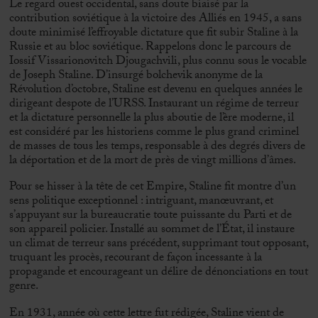
Le regard ouest occidental, sans doute biaisé par la
contribution soviétique à la victoire des Alliés en 1945, a sans
doute minimisé l’effroyable dictature que fit subir Staline à la
Russie et au bloc soviétique. Rappelons donc le parcours de
Iossif Vissarionovitch Djougachvili, plus connu sous le vocable
de Joseph Staline. D’insurgé bolchevik anonyme de la
Révolution d’octobre, Staline est devenu en quelques années le
dirigeant despote de l’URSS. Instaurant un régime de terreur
et la dictature personnelle la plus aboutie de l’ère moderne, il
est considéré par les historiens comme le plus grand criminel
de masses de tous les temps, responsable à des degrés divers de
la déportation et de la mort de près de vingt millions d’âmes.
Pour se hisser à la tête de cet Empire, Staline fit montre d’un
sens politique exceptionnel : intriguant, manœuvrant, et
s’appuyant sur la bureaucratie toute puissante du Parti et de
son appareil policier. Installé au sommet de l’État, il instaure
un climat de terreur sans précédent, supprimant tout opposant,
truquant les procès, recourant de façon incessante à la
propagande et encourageant un délire de dénonciations en tout
genre.
En 1931, année où cette lettre fut rédigée, Staline vient de