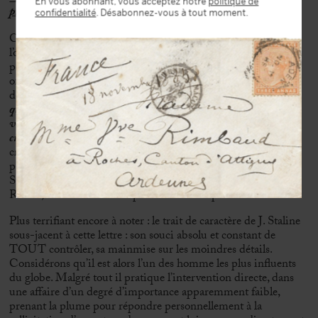
En vous abonnant, vous acceptez notre
politique de
pression »
confidentialité
. Désabonnez-vous à tout moment.
Ce qui apparait très nettement en effet dans cette lettre c’est
l’œuvre de propagande menée par Staline pour servir sa
personne et son régime. En offrant son soutien à un message
officiel, et en proposant, comme on peut le lire la suppression
de toute personne opposée et de toute voix dissidente :
«En ce
qui concerne l’accélération de la sortie de « Hydrocentale » et
votre protection contre les attaques hors de mesure d’une
critique « critique » – alors je le ferai sans faute
».
La « critique
critique » ne doit pas exister en URSS ! Cette lettre illustre
parfaitement l’organisation mise en place et contrôlée par
Staline pour la suppression des libertés fondamentales en
Russie, et de la liberté d’expression en tout premier lieu.
Plus terrifiant encore à noter : le trait de caractère de J. Staline
sous-jacent à cette lettre : son souci absolu et constant de
TOUT contrôler, sa mainmise sur les moindres détails.
Considérons qu’il est alors l’un des homme les plus influents
du globe. Malgré tout il pratique l’intervention directe, dans
une affaire d’un degré d’importance apparemment faible,
prenant la plume pour répondre personnellement à la