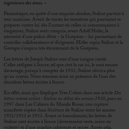
ingénieurs des âmes.
»
Paranoïaque, en quête d’une emprise absolue, Staline parvint à
tout maîtriser. Averti de toutes les tentatives qui pouvaient se
préparer contre lui dès l’instant où celles-ci commençaient à
s’organiser, Staline avait compris, avant Adolf Hitler, la
nécessité d’une police d’état – la Guépéou – lui permettant de
contrôler collaborateurs et dirigeants. Hitler copia Staline et la
Gestapo s’inspira très étroitement de la Guépéou.
Les lettres de Joseph Staline sont d’une insigne rareté.
Celles rédigées à l’encre, tel que c’est la cas ici, le sont encore
davantage, puisqu’à compter de 1933, Staline n’écrira plus
qu’au crayon. Nous sommes ainsi en présence de l’une des
dernières lettres écrites à l’encre.
En effet, ainsi que l’explique Yves Cohen dans son article
Des
lettres comme action : Staline au début des années 1930
, paru en
1997 dans Les Cahiers du Monde Russe, une rupture
manifeste s’opère dans l’écriture de Staline entre les années
1931/1932 et 1933. Avant ce basculement, les lettres de
Staline sont écrites à l’encre (diversement verte, noire ou
violette) et d’une graphie cohérente et serrée. Après cela,