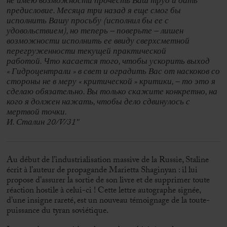
не имею возможности прочесть Ваш труд и дать
предисловие. Месяца три назад я еще смог бы
исполнить Вашу просьбу (исполнил бы ее с
удовольствием), но теперь – поверьте – лишен
возможности исполнить ее ввиду сверхсметной
перегруженности текущей практической
работой. Что касается того, чтобы ускорить выход
« Гидроцентрали » в свет и оградить Вас от наскоков со
стороны не в меру « критической » критики, – то это я
сделаю обязательно. Вы только скажите конкретно, на
кого я должен нажать, чтобы дело сдвинулось с
мертвой точки.
И. Сталин 20/V/31″
Au début de l’industrialisation massive de la Russie, Staline
écrit à l’auteur de propagande Marietta Shaginyan : il lui
propose d’assurer la sortie de son livre et de supprimer toute
réaction hostile à celui-ci ! Cette lettre autographe signée,
d’une insigne rareté, est un nouveau témoignage de la toute-
puissance du tyran soviétique.