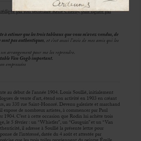
é rédigée par son secrétaire René Chéruy, puis signée par
ste à estimer que les trois tableaux que vous m’avez vendus, de
 sont pas authentiques
, et c’est aussi l’avis de mes amis qui les
z un arrangement pour me les reprendre.
itable Van Gogh important.
ion empressées
onte au début de l’année 1904. Louis Soullié, initialement
talogues de vente d’art, étend son activité en 1903 en créant
urs, au 338 rue Saint-Honoré. Devenu galeriste et marchand
s, il expose de nombreux artistes, à commencer par Paul
r 1904. C’est à cette occasion que Rodin lui achète trois
age, le 5 février : un “Whistler”, un “Gauguin” et un “Van
enticité, il adresse à Soullié la présente lettre pour
e de l’intéressé, datée du 4 août et attestée par
, précise que les trois toiles proviennent du peintre Émile