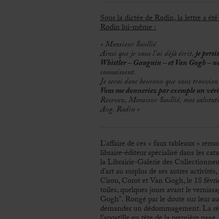
Sous la dictée de Rodin, la lettre a ét
Rodin lui-même :
« Monsieur Soullié
Ainsi que je vous l’ai déjà écrit,
je persi
Whistler – Gauguin – et Van Gogh – ne
connaissent.
Je serai donc heureux que vous trouvie
Vous me donneriez par exemple un vér
Recevez, Monsieur Soullié, mes salutat
Aug. Rodin »
L’affaire de ces « faux tableaux » rem
libraire-éditeur spécialisé dans les ca
la Librairie-Galerie des Collectionne
d’art au surplus de ses autres activité
Cirou, Corot et Van Gogh, le 18 févrie
toiles, quelques jours avant le verniss
Gogh”. Rongé par le doute sur leur auth
demander un dédommagement. La répons
l’apostille en tête de la première page