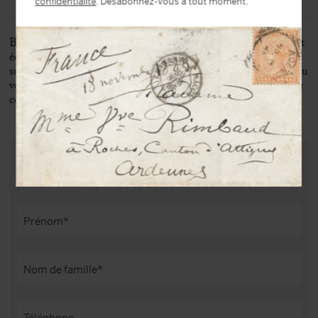
confidentialité
. Désabonnez-vous à tout moment.
Badinage poétique, conclu d’un plaisant « ouf », probablement
écrit dans un moment de sociabilité intime, comme le
suggèrent les mentions de l’époque d’une autre main portées au
verso, soit un quatrain et un quintil écrits sur le même modèle
cocasse à base de calembour.
ACHETER CE DOCUMENT