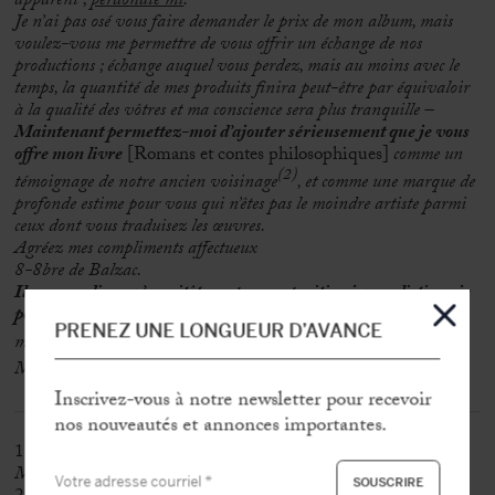
apparent ;
perdonate mi
.
Je n’ai pas osé vous faire demander le prix de mon album, mais
voulez-vous me permettre de vous offrir un échange de nos
productions ; échange auquel vous perdez, mais au moins avec le
temps, la quantité de mes produits finira peut-être par équivaloir
à la qualité des vôtres et ma conscience sera plus tranquille –
Maintenant permettez-moi d’ajouter sérieusement que je vous
offre mon livre
[Romans et contes philosophiques]
comme un
(2)
témoignage de notre ancien voisinage
, et comme une marque de
profonde estime pour vous qui n’êtes pas le moindre artiste parmi
ceux dont vous traduisez les œuvres.
Agréez mes compliments affectueux
8-8bre de Balzac.
Il va sans dire, qu’aussitôt que par ma position journalistique je
pourrai vous être utile vous n’aurez qu’à demander
– pour le
PRENEZ UNE LONGUEUR D’AVANCE
(3)
moment, je serais en mesure à l’Artiste
et j’ai des amis au
(4)
Messager
. »
Inscrivez-vous à notre newsletter pour recevoir
nos nouveautés et annonces importantes.
1- Balzac cessa de collaborer avec la revue hebdomadaire
La
Mode
(fondée par Émile de Girardin) après décembre 1830