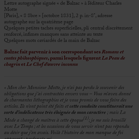
Lettre autographe signée « de Balzac » à l’éditeur Charles
Motte
[Paris], « 8 8bre » [octobre 1831], 2 p. in-8°, adresse
autographe sur la quatrième page
Quelques petites taches superficielles, pli central discrètement
renforcé, infimes manques sans atteinte au texte
Quelques mots caviardés de la main de Balzac
Balzac fait parvenir à son correspondant ses
Romans et
contes philosophiques
, parmi lesquels figurent
La Peau de
chagrin
et
Le Chef d’œuvre inconnu
« Mon cher Monsieur Motte, je n’ai pas perdu le souvenir des
obligations que j’ai contractées envers vous – Vous m’avez donné
de charmantes lithographies et je vous promis de vous faire des
articles. Ils n’ont point été faits et
cette conduite constituerait une
sorte d’indélicatesse très éloignée de mon caractère
; mais La
(1)
Mode a changé de maîtres à cette époque
; je me suis brouillé
avec Le Temps ; et les occasions de vous servir n’ont pas répondu
au désir que j’en avais. Voilà l’histoire de mon manque de foi