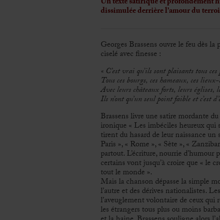
Un texte satirique et profondément h
dissimulée derrière l’amour du terroi
Georges Brassens ouvre le feu dès la p
ciselé avec finesse :
«
C’est vrai qu’ils sont plaisants tous ces 
Tous ces bourgs, ces hameaux, ces lieux-di
Avec leurs châteaux forts, leurs églises, l
Ils n’ont qu’un seul point faible et c’est d’
Brassens
livre une satire mordante du c
ironique « Les imbéciles heureux qui s
tirent du hasard de leur naissance un s
Paris », « Rome », « Sète », « Zanziba
partout. L’écriture, nourrie d’humour p
certains vont jusqu’à croire que « le c
tout le monde ».
Mais la chanson dépasse la simple moq
l’autre et des dérives nationalistes. L
l’aveuglement volontaire de ceux qui r
les étrangers tous plus ou moins bar
et la haine. Brassens souligne alors l’