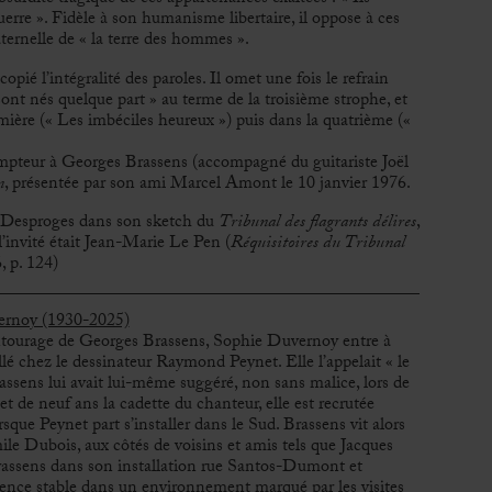
uerre ». Fidèle à son humanisme libertaire, il oppose à ces
aternelle de « la terre des hommes ».
pié l’intégralité des paroles. Il omet une fois le refrain
nt nés quelque part » au terme de la troisième strophe, et
emière (« Les imbéciles heureux ») puis dans la quatrième («
ompteur à Georges Brassens (accompagné du guitariste Joël
n
, présentée par son ami Marcel Amont le 10 janvier 1976.
e Desproges dans son sketch du
Tribunal des flagrants délires
,
l’invité était Jean-Marie Le Pen (
Réquisitoires du Tribunal
, p. 124)
ernoy (1930-2025)
entourage de
Georges Brassens
, Sophie Duvernoy entre à
llé chez le dessinateur
Raymond Peynet
. Elle l’appelait « le
assens
lui avait lui-même suggéré, non sans malice, lors de
t de neuf ans la cadette du chanteur, elle est recrutée
sque Peynet part s’installer dans le Sud. Brassens vit alors
le Dubois, aux côtés de voisins et amis tels que
Jacques
assens dans son installation rue Santos-Dumont et
nce stable dans un environnement marqué par les visites