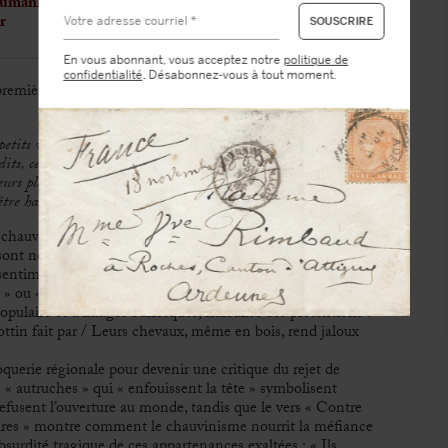
umaniste de Brassens, dénonçant la haine de l’étranger
r
En vous abonnant, vous acceptez notre
politique de
confidentialité
. Désabonnez-vous à tout moment.
remière strophe, laissant d’emblée entrevoir un texte ciblé,
petits villages
ts, ces cités
eurs plages
être habités »
hauvinisme et de « l’esprit de clocher ». Derrière le refrain
ont nés quelque part », le poète sétois dénonce ceux qui
entiment de supériorité. Il multiplie ainsi les références à «
r » ou « Montcuq » pour montrer que cette vanité existe
opulaire et d’images burlesques, ridiculise ces prétentions :
rottin fait par / Leurs chevaux, même en bois, rend jaloux
uerie régionale pour devenir une critique du rejet de
es « autruches » qui « enfouissent la tête » symbolisent
efusent l’ouverture au monde, tandis que le vers « Contre
bares » montre comment le chauvinisme nourrit la méfiance
absurdité tragique de ces appartenances exaltées : « Ils