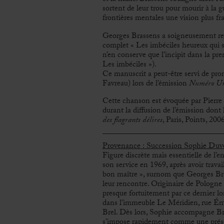
sortent de leur trou pour mourir à la g
frontières mentales une vision plus fr
Georges Brassens
a soigneusement reco
complet « Les imbéciles heureux qui so
n’en conserve que l’incipit dans la pr
Les imbéciles »).
Ce manuscrit a peut-être servi de pr
Favreau) lors de l’émission
Numéro U
Cette chanson est évoquée par Pierr
durant la diffusion de l’émission dont 
des flagrants délires
, Paris, Points, 2006
Provenance : Succession Sophie Duv
Figure discrète mais essentielle de l’
son service en 1969, après avoir travai
bon maître », surnom que
Georges Br
leur rencontre. Originaire de Pologne e
presque fortuitement par ce dernier lor
dans l’immeuble Le Méridien, rue Émi
Brel
. Dès lors, Sophie accompagne Br
s’impose rapidement comme une prése