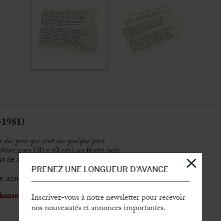
1981)
 des gens qui sont nés quelque part
io oblongues (30 x 40 cm), au feutre noir
état de conservation hormis une petite tache au coin inférieur
PRENEZ UNE LONGUEUR D’AVANCE
xte, annotations typographiques à la mine de plomb
chanson du poète sétois, figurant sur le mythique album
Inscrivez-vous à notre newsletter pour recevoir
nos nouveautés et annonces importantes.