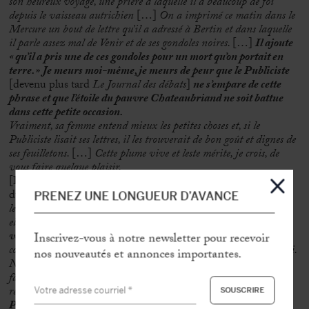
son heureux voyage, une prière à laquelle il a beaucoup de foi
depuis le vaisseau autrichien
[…]
On a imprimé ce matin dans le
Mercure un bout de lettre qu’il a adressé à Bertin et dans laquelle
il parle assez mal de Venir et de ses gondoles noires.
[…]
Il ajoute
« qu’il a pris une de ces gondoles pour un mort qu’on portait en
terre. » Je meurs moi-même, je meurs de peur que le Publiciste
[devenu plus tard
Le Journal des débats
]
ne s’empare de cette
phrase et que l’étoile du pauvre Chateaubriand ne soit battue
dans cette petite occasion.
Vraiment, sa femme entend mieux les petites choses et, si le
Publiciste lisait ses lettres, il les trouverait de bon goût et dignes de
ses feuilletons.
[…]
Cette plume vive et leste mérite, je crois, de
vous faire quelque plaisir.
[Ici Joubert reproduit la lettre de Madame de Chateaubriand
du 26 juillet, n°139 142].
Je n’ai pas sous les yeux la deuxième
PRENEZ UNE LONGUEUR D’AVANCE
lettre à ma femme, et qui est encore plus piquante. Au moment où
elle l’écrivait, son mari était parti la veille à dix heures du soir.
Il
voyage toujours la nuit, comme vous voyez
[…]
Dieu les
Inscrivez-vous à notre newsletter pour recevoir
conduise et les ramène tous les deux ! J’attends la femme et le mari.
nos nouveautés et annonces importantes.
Nous consolerons celle-ci du mieux que nous pourrons. C’est
fâcheux de ne pouvoir espérer des nouvelles de l’autre que par son
retour et sa présence.
Enfin, il faut espérer que la même
Providence que vous lui assignez ainsi que moi, et qui l’a suivi