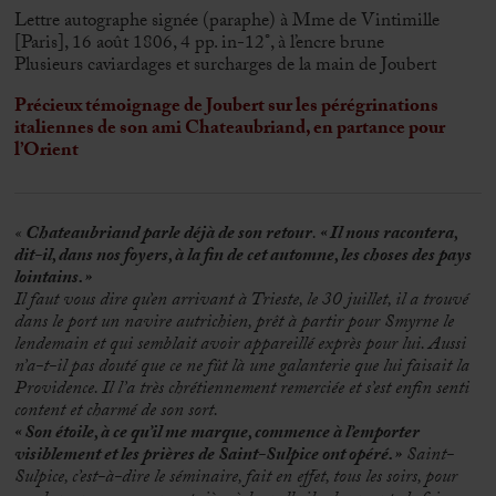
Lettre autographe signée (paraphe) à Mme de Vintimille
[Paris], 16 août 1806, 4 pp. in-12°, à l’encre brune
Plusieurs caviardages et surcharges de la main de Joubert
Précieux témoignage de Joubert sur les pérégrinations
italiennes de son ami Chateaubriand, en partance pour
l’Orient
«
Chateaubriand parle déjà de son retour
.
« Il nous racontera,
dit-il, dans nos foyers, à la fin de cet automne, les choses des pays
lointains. »
Il faut vous dire qu’en arrivant à Trieste, le 30 juillet, il a trouvé
dans le port un navire autrichien, prêt à partir pour Smyrne le
lendemain et qui semblait avoir appareillé exprès pour lui. Aussi
n’a-t-il pas douté que ce ne fût là une galanterie que lui faisait la
Providence. Il l’a très chrétiennement remerciée et s’est enfin senti
content et charmé de son sort.
« Son étoile, à ce qu’il me marque, commence à l’emporter
visiblement et les prières de Saint-Sulpice ont opéré. »
Saint-
Sulpice, c’est-à-dire le séminaire, fait en effet, tous les soirs, pour