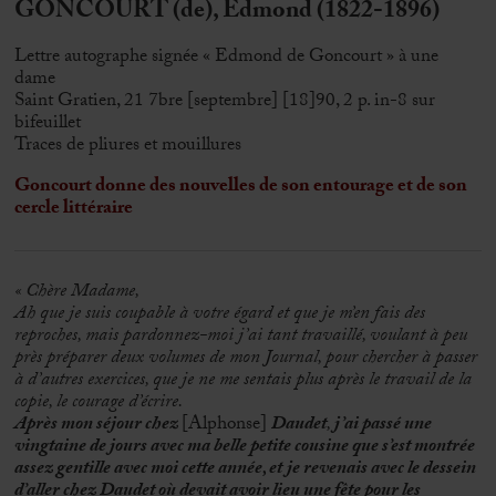
GONCOURT (de), Edmond (1822-1896)
Lettre autographe signée « Edmond de Goncourt » à une
dame
Saint Gratien, 21 7bre [septembre] [18]90, 2 p. in-8 sur
bifeuillet
Traces de pliures et mouillures
Goncourt donne des nouvelles de son entourage et de son
cercle littéraire
« Chère Madame,
Ah que je suis coupable à votre égard et que je m’en fais des
reproches, mais pardonnez-moi j’ai tant travaillé, voulant à peu
près préparer deux volumes de mon Journal, pour chercher à passer
à d’autres exercices, que je ne me sentais plus après le travail de la
copie, le courage d’écrire.
Après mon séjour chez
[Alphonse]
Daudet
,
j’ai passé une
vingtaine de jours avec ma belle petite cousine que s’est montrée
assez gentille avec moi cette année, et
je revenais avec le dessein
d’aller chez Daudet où devait avoir lieu une fête pour les