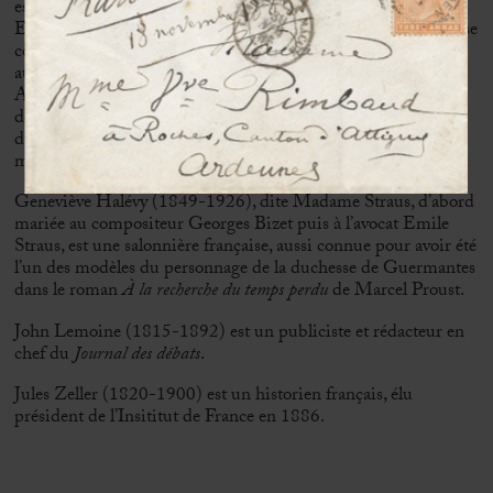
est le principal auteur du
Journal
, poursuivi ensuite par
Edmond, resté seul. Sous-titré
Mémoires de la vie littéraire
, il se
compose d’un ensemble de notes, généralement brèves, prises
au jour le jour.
Ami proche d’Alphonse Daudet (et du cercle naturaliste), les
deux écrivains se fréquente très régulièrement toute leur vie
durant. C’est d’ailleurs chez Daudet à Draveil qu’il trouve la
mort le 16 juillet 1896.
Geneviève Halévy (1849-1926), dite Madame Straus, d’abord
mariée au compositeur Georges Bizet puis à l’avocat Emile
Straus, est une salonnière française, aussi connue pour avoir été
l’un des modèles du personnage de la duchesse de Guermantes
dans le roman
À la recherche du temps perdu
de Marcel Proust.
John Lemoine (1815-1892) est un publiciste et rédacteur en
chef du
Journal des débats
.
Jules Zeller (1820-1900) est un historien français, élu
président de l’Insititut de France en 1886.