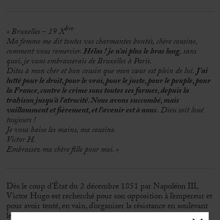
bre
« Bruxelles – 19 X
Ma femme me dit toutes vos charmantes bontés, chère cousine,
comment vous remercier.
Hélas ! je n’ai plus le bras long
, sans
quoi, je vous embrasserais de Bruxelles à Paris.
Dites à mon cher et bon cousin que mon cœur est plein de lui.
J’ai
lutté pour le droit, pour le vrai, pour le juste, pour le peuple, pour
la France, contre le crime sous toutes ses formes, depuis la
trahison jusqu’à l’atrocité. Nous avons succombé, mais
vaillamment et fièrement, et l’avenir est à nous.
Dieu soit loué
toujours !
Je vous baise les mains, ma cousine.
Victor H.
Embrassez ma chère fille pour moi. »
Dès le coup d’État du 2 décembre 1851 par Napoléon III,
Victor Hugo est recherché pour son opposition à l’empereur et
pour avoir tenté, en vain, d’organiser la résistance en soulevant
les masses populaires parisiennes. 25,000F de récompense