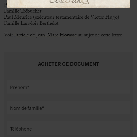
Provenance :
Famille Trébuchet
Paul Meurice (exécuteur testamentaire de Victor Hugo)
Famille Langlois Berthelot
Voir
l
‘article de Jean-Marc Hovasse
au sujet de cette lettre
ACHETER CE DOCUMENT