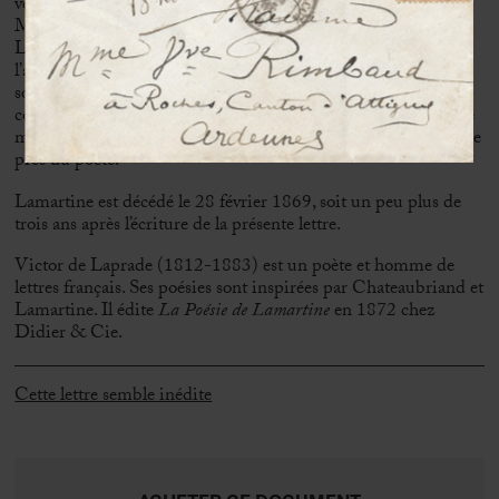
voix aimable autant que le sourire », selon Marie-Renée
Morin. Restée célibataire, Valentine sert de secrétaire à un
Lamartine déchu et vieillissant. Le 31 août 1867, Lamartine
l’adopte et prend des dispositions pour qu’elle puisse joindre
son nom à celui de Cessiat. Légataire universelle, elle se
consacre à la gloire du poète, elle édite sa correspondance. Elle
meurt le 16 mai 1894 au château de Saint-Point où elle repose
près du poète.
Lamartine est décédé le 28 février 1869, soit un peu plus de
trois ans après l’écriture de la présente lettre.
Victor de Laprade (1812-1883) est un poète et homme de
lettres français. Ses poésies sont inspirées par Chateaubriand et
Lamartine. Il édite
La Poésie de Lamartine
en 1872 chez
Didier & Cie.
Cette lettre semble inédite