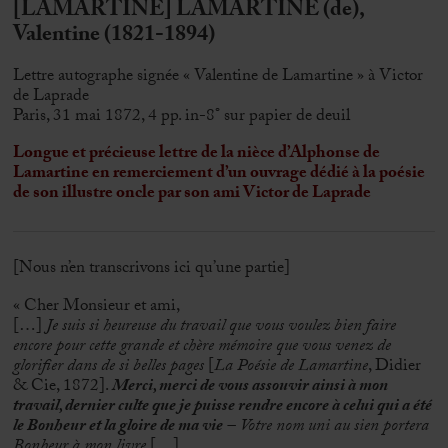
[LAMARTINE] LAMARTINE (de),
Valentine (1821-1894)
Lettre autographe signée « Valentine de Lamartine » à Victor
de Laprade
Paris, 31 mai 1872, 4 pp. in-8° sur papier de deuil
Longue et précieuse lettre de la nièce d’Alphonse de
Lamartine en remerciement d’un ouvrage dédié à la poésie
de son illustre oncle par son ami Victor de Laprade
[Nous n’en transcrivons ici qu’une partie]
« Cher Monsieur et ami,
[…]
Je suis si heureuse du travail que vous voulez bien faire
encore pour cette grande et chère mémoire que vous venez de
glorifier dans de si belles pages
[
La Poésie de Lamartine
, Didier
& Cie, 1872].
Merci, merci de vous assouvir ainsi à mon
travail, dernier culte que je puisse rendre encore à celui qui a été
le Bonheur et la gloire de ma vie
– Votre nom uni au sien portera
Bonheur à mon livre
[…]