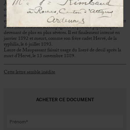
À l’écriture de cette lettre, Guy de Maupassant était en
compagnie de sa mère Laure, qu’il devait quitter le 23
septembre pour se rendre à Marseille. Les symptômes de la
syphilis montraient leur premiers effets indésirables. Il est sujet
à des hallucinations accompagnées d’épisodes psychotiques
devenant de plus en plus sévères. Il est finalement interné en
janvier 1892 et meurt, comme son frère cadet Hervé, de la
syphilis, le 6 juillet 1893.
Laure de Maupassant faisait usage du liseré de deuil après la
mort d’Hervé, le 13 novembre 1889.
Cette lettre semble inédite
ACHETER CE DOCUMENT