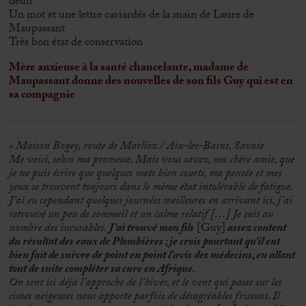
deuil
Un mot et une lettre caviardés de la main de Laure de
Maupassant
Très bon état de conservation
Mère anxieuse à la santé chancelante, madame de
Maupassant donne des nouvelles de son fils Guy qui est en
sa compagnie
« Maison Bogey, route de Marlioz / Aix-les-Bains, Savoie
Me voici, selon ma promesse. Mais vous savez, ma chère amie, que
je ne puis écrire que quelques mots bien courts, ma pensée et mes
yeux se trouvent toujours dans le même état intolérable de fatigue.
J’ai eu cependant quelques journées meilleures en arrivant ici, j’ai
retrouvé un peu de sommeil et un calme relatif […] Je suis au
nombre des incurables.
J’ai trouvé mon fils
[Guy]
assez content
du résultat des eaux de Plombières ; je crois pourtant qu’il eut
bien fait de suivre de point en point l’avis des médecins, en allant
tout de suite compléter sa cure en Afrique.
On sent ici déjà l’approche de l’hiver, et le vent qui passe sur les
cimes neigeuses nous apporte parfois de désagréables frissons. Il