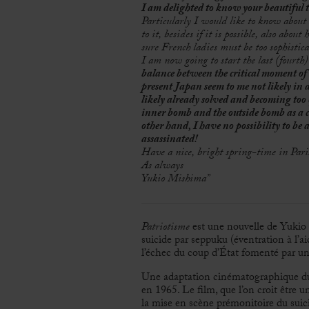
I am delighted to know your beautiful tr
Particularly I would like to know abou
to it, besides if it is possible, also abou
sure French ladies must be too sophistica
I am now going to start the last (fourth
balance between the critical moment of 
present Japan seem to me not likely in a 
likely already solved and becoming too 
inner bomb and the outside bomb as a cr
other hand, I have no possibility to be 
assassinated!
Have a nice, bright spring-time in Pari
As always
Yukio Mishima”
Patriotisme
est une nouvelle de Yukio 
suicide par seppuku (éventration à l’a
l’échec du coup d’État fomenté par un 
Une adaptation cinématographique du
en 1965. Le film, que l’on croit être u
la mise en scène prémonitoire du suici