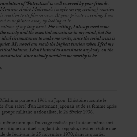
anslation of “Patriotism” is well received by your friends
.
t Monsieur André Malreaux’s (maybe wrong spelling) reaction
t his reaction to its film version. At your private screening, I am
ted to be fainted away by looking at it.
) volume of my long novel.
For writing, I always need some
the society and the essential uneasiness in my mind, but the
ideal circumstances to make me write, since the social crisis is
quiet. My novel can reach the highest tension when I feel my
itical balance. I don’t intend to assassinate anybody, on the
assassinated, since nobody considers me worthy to be
s,
Mishima parue en 1961 au Japon. L’histoire raconte le
ide d’un sabre) d’un lieutenant japonais et de sa femme après
groupe militaire nationaliste, le 26 février 1936.
 même nom que l’ouvrage réalisée par l’auteur-même sort
ne critique du rituel sanglant du seppuku, n’est en réalité que
de de l’écrivain, le 25 novembre 1970, dans le quartier