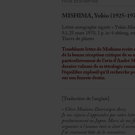
FICHE DESCRIPTIVE
MISHIMA, Yukio (1925-197
Lettre autographe signée « Yukio M
S.l, 28 mars 1970, 2 p. in-4 oblong, en
Traces de pliures
Troublante lettre de Mishima écrite m
de la bonne réception critique de sa 
particulièrement de l’avis d’André Ma
dernier volume de sa tétralogie rom
l’équilibre explosif qu’il recherche p
sur son funeste destin.
[Traduction de l’anglais]
« Chère Madame Dominique Aury
Je me réjouis d’apprendre par votre lettr
prochainement au Japon. Merci de me fair
organiser à l’avance tout ce dont il aurai
J’ai vraiment hâte de le rencontrer.