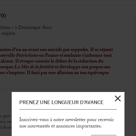
0)
ishima » à Dominique Aury
 anglais
oins d’un an avant son suicide par seppuku. Il se réjouit
nouvelle
Patriotisme
en France et souhaite s’informer tout
lraux. Il évoque ensuite le début de la rédaction du
anesque
La Mer de la fertilité
et développe son propos sur
our s’inspirer. Il finit par une allusion au ton équivoque
PRENEZ UNE LONGUEUR D’AVANCE
e que votre fils M. Philippe d’Argila prévoit de se rendre
Inscrivez-vous à notre newsletter pour recevoir
e connaître son itinéraire dès que possible afin que je puisse
nos nouveautés et annonces importantes.
t besoin.