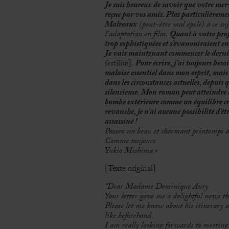
Je suis heureux de savoir que votre mer
reçue par vos amis. Plus particulièrem
Malreaux
(peut-être mal épelé) à ce suje
l’adaptation en film.
Quant à votre proje
trop sophistiquées et s’évanouiraient e
Je vais maintenant commencer le dern
fertilité]
.
Pour écrire, j’ai toujours beso
malaise essentiel dans mon esprit, mais 
dans les circonstances actuelles, depuis 
silencieuse. Mon roman peut atteindre l
bombe extérieure comme un équilibre crit
revanche, je n’ai aucune possibilité d’ê
assassiné !
Passez un beau et charmant printemps à
Comme toujours
Yukio Mishima »
[Texte original]
“Dear Madame Dominique Aury
Your letter gave me a delightful news th
Please let me know about his itinerary a
like beforehand.
I am really looking forwards to meeting