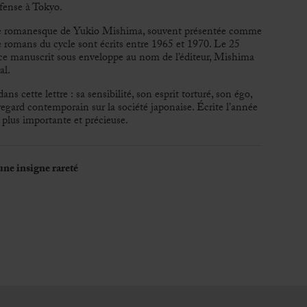
éfense à Tokyo.
ie romanesque de Yukio Mishima, souvent présentée comme
re romans du cycle sont écrits entre 1965 et 1970. Le 25
 ce manuscrit sous enveloppe au nom de l’éditeur, Mishima
al.
 cette lettre : sa sensibilité, son esprit torturé, son égo,
regard contemporain sur la société japonaise. Écrite l’année
 plus importante et précieuse.
une insigne rareté