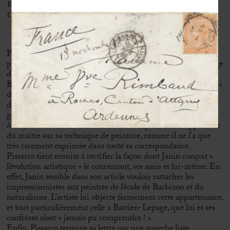
Votre dévoué
C. Pissarro.
»
Pissarro envoie ici ses remerciements à son correspondant
pour une chronique parue dans le journal L’Estafette, en marge
d’une exposition de ses peintures chez Durand-Ruel.
Bien que l’artiste apprécie la compréhension « philosophique »
de Janin pour son œuvre, et plus particulièrement sur la
division des tons, il le désapprouve néanmoins avec le plus
grand tact sur les aspérités qui ne permettent pas «
d’accrocher
les rayons lumineux
». S’en suit un remarquable développement
du maître sur sa technique de peinture, comme il ne l’a que
très rarement exprimée dans toute sa correspondance.
Pissarro tient ensuite à rectifier la façon dont Janin conçoit «
l’évolution artistique » le concernant, ses amis et lui-même. En
effet, Janin semble dans son article vouloir rattacher les
impressionnistes aux peintres de l’école de Barbizon et du
naturalisme. L’artiste lui objecte fermement cette appartenance,
et tout particulièrement celle à Bastien-Lepage, que lui et ses
confrères n’ont « jamais pu comprendre ! ».
Enfin, Pissarro termine sa lettre par une superbe liste