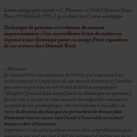
Lettre autographe signée « C. Pissarro » à Noël Clément-Janin
Paris, 19 fév[rier] 1892, 1 p. et demi in-8°, avec enveloppe
Technique de peinture et évolution du courant
impressionniste : Une merveilleuse lettre du maître en
réponse à une chronique parue en marge d’une exposition
de ses œuvres chez Durand-Ruel
«
Monsieur
Je vous suis bien reconnaissant de l’article que vous avez bien
voulu consacrer à l’exposition de mes œuvres et surtout la franchise
que vous me prouvez en m’écrivant la lettre accompagnant
l’Estafette
[journal dans lequel parut la chronique en question].
Je n’ai rien à ajouter à votre manière de comprendre mes œuvres
au point de vue philosophique, cela est conforme à mes idées, de
même
la division des tons qui me permettent de donner plus
d’intensité tout en conservant l’unité à l’ensemble en restant
toujours clair et lumineux.
Cependant il s’est glissé quelques erreurs bien compréhensibles pour
quelqu’un qui n’est pas tout à fait du bâtiment et surtout qui ne se