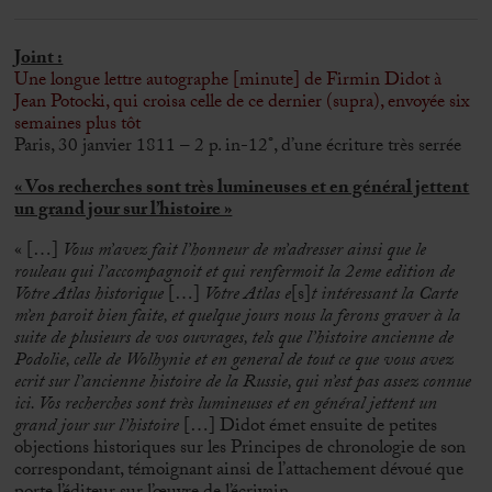
Joint :
Une longue lettre autographe [minute] de Firmin Didot à
Jean Potocki, qui croisa celle de ce dernier (supra), envoyée six
semaines plus tôt
Paris, 30 janvier 1811 – 2 p. in-12°, d’une écriture très serrée
« Vos recherches sont très lumineuses et en général jettent
un grand jour sur l’histoire »
« […]
Vous m’avez fait l’honneur de m’adresser ainsi que le
rouleau qui l’accompagnoit et qui renfermoit la 2eme edition de
Votre Atlas historique
[…]
Votre Atlas e
[s]
t intéressant la Carte
m’en paroit bien faite, et quelque jours nous la ferons graver à la
suite de plusieurs de vos ouvrages, tels que l’histoire ancienne de
Podolie, celle de Wolhynie et en general de tout ce que vous avez
ecrit sur l’ancienne histoire de la Russie, qui n’est pas assez connue
ici. Vos recherches sont très lumineuses et en général jettent un
grand jour sur l’histoire
[…] Didot émet ensuite de petites
objections historiques sur les Principes de chronologie de son
correspondant, témoignant ainsi de l’attachement dévoué que