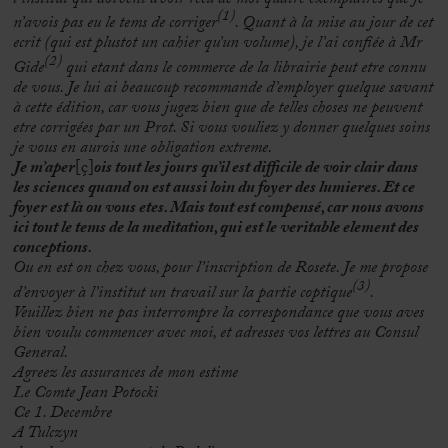
(1)
n’avois pas eu le tems de corriger
. Quant à la mise au jour de cet
ecrit (qui est plustot un cahier qu’un volume), je l’ai confiée à Mr
(2)
Gide
qui etant dans le commerce de la librairie peut etre connu
de vous. Je lui ai beaucoup recommande d’employer quelque savant
à cette édition, car vous jugez bien que de telles choses ne peuvent
etre corrigées par un Prot. Si vous vouliez y donner quelques soins
je vous en aurois une obligation extreme.
Je m’aper
[ç]
ois tout les jours qu’il est difficile de voir clair dans
les sciences quand on est aussi loin du foyer des lumieres. Et ce
foyer est là ou vous etes. Mais tout est compensé, car nous avons
ici tout le tems de la meditation, qui est le veritable element des
conceptions.
Ou en est on chez vous, pour l’inscription de Rosete. Je me propose
(3)
d’envoyer à l’institut un travail sur la partie coptique
.
Veuillez bien ne pas interrompre la correspondance que vous aves
bien voulu commencer avec moi, et adresses vos lettres au Consul
General.
Agreez les assurances de mon estime
Le Comte Jean Potocki
Ce 1. Decembre
A Tulczyn