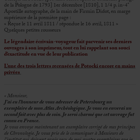
de la Pologne de 1793] 1er décembre [1810], 1 1/4 p. in-4°
Apostille autographe, de la main de Firmin Didot, en marge
supérieure de la première page :
« Reçue le 11 avril 1811 / répondue le 16 avril, 1811 »
Quelques petites rousseurs
Le légendaire écrivain-voyageur fait parvenir ses derniers
ouvrages à son imprimeur, tout en lui rappelant son souci
d’exactitude en vue de leur publication
L’une des trois lettres recensées de Potocki encore en mains
privées
« Monsieur,
J’ai eu l’honneur de vous adresser de Petersbourg un
exemplaire de mon Atlas Archéologique. Je vous en enverai un
second fait avec plus de soin. Je seroi charmé que cet ouvrage fut
connu en France.
Je vous envoye maintenant un exemplaire corrigé de mes principes
de Chronologie. Je vous prie de le comuniquer à Messieurs de
l’institut qui doivent avoir recu de moi quatre exemplaires que je