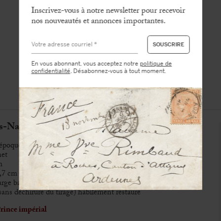
Inscrivez-vous à notre newsletter pour recevoir
nos nouveautés et annonces importantes.
En vous abonnant, vous acceptez notre
politique de
confidentialité
. Désabonnez-vous à tout moment.
Napoléon Bonaparte (1856-1879)
d’époque légèrement postérieur
net
m
0,7 cm
ge basse du recto et sur le verso
(sans déchirure du tirage) habilement restauré
rince impérial