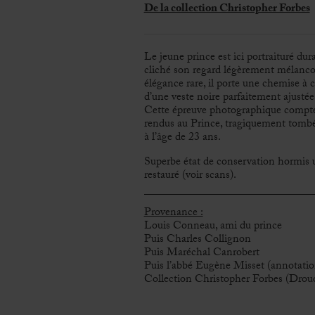
De la collection Christopher Forbes
Le jeune prince est ici portraituré du
cliché son regard légèrement mélancol
élégance rare, il porte une chemise à c
d’une veste noire parfaitement ajustée
Cette épreuve photographique compte
rendus au Prince, tragiquement tombé
à l’âge de 23 ans.
Superbe état de conservation hormis u
restauré (voir scans).
Provenance :
Louis Conneau, ami du prince
Puis Charles Collignon
Puis Maréchal Canrobert
Puis l’abbé Eugène Misset (annotation
Collection Christopher Forbes (Drouo