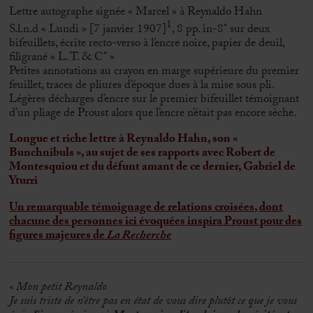
Lettre autographe signée « Marcel » à Reynaldo Hahn
1
S.l.n.d « Lundi » [7 janvier 1907]
, 8 pp. in-8° sur deux
bifeuillets, écrite recto-verso à l’encre noire, papier de deuil,
filigrané « L. T. & C° »
Petites annotations au crayon en marge supérieure du premier
feuillet, traces de pliures d’époque dues à la mise sous pli.
Légères décharges d’encre sur le premier bifeuillet témoignant
d’un pliage de Proust alors que l’encre n’était pas encore sèche.
Longue et riche lettre à Reynaldo Hahn, son «
Bunchnibuls », au sujet de ses rapports avec Robert de
Montesquiou et du défunt amant de ce dernier, Gabriel de
Yturri
Un remarquable témoignage de relations croisées, dont
chacune des personnes ici évoquées inspira Proust pour des
figures majeures de
La Recherche
« Mon petit Reynaldo
Je suis triste de n’être pas en état de vous dire plutôt ce que je vous