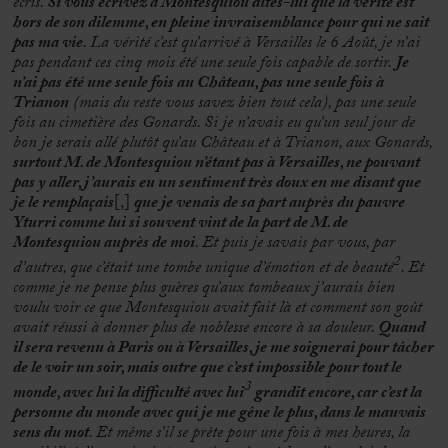
écris.
Si vous écrivez à Montesquiou dites-lui que la vérité est
hors de son dilemme, en pleine invraisemblance pour qui ne sait
pas ma vie
. La vérité c’est qu’arrivé à Versailles le 6 Août, je n’ai
pas pendant ces cinq mois été une seule fois capable de sortir.
Je
n’ai pas été une seule fois au Château, pas une seule fois à
Trianon
(mais du reste vous savez bien tout cela), pas une seule
fois au cimetière des Gonards. Si je n’avais eu qu’un seul jour de
bon je serais allé plutôt qu’au Château et à Trianon, aux Gonards,
surtout M. de Montesquiou n’étant pas à Versailles, ne pouvant
pas y aller, j’aurais eu un sentiment très doux en me disant que
je le remplaçais
[,]
que je venais de sa part auprès du pauvre
Yturri comme lui si souvent vint de la part de M. de
Montesquiou auprès de moi
. Et puis je savais par vous, par
2
d’autres, que c’était une tombe unique d’émotion et de beauté
. Et
comme je ne pense plus guères qu’aux tombeaux j’aurais bien
voulu voir ce que Montesquiou avait fait là et comment son goût
avait réussi à donner plus de noblesse encore à sa douleur.
Quand
il sera revenu à Paris ou à Versailles, je me soignerai pour tâcher
de le voir un soir, mais outre que c’est impossible pour tout le
3
monde, avec lui la difficulté avec lui
grandit encore, car c’est la
personne du monde avec qui je me gêne le plus, dans le mauvais
sens du mot
. Et même s’il se prête pour une fois à mes heures, la