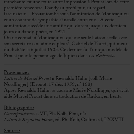
tranchante, fit une toute autre impression à Proust lors de cette
première rencontre. Dandy au profil pur, au regard
fascinateur… Proust tombe sous l’admiration de Montesquiou
et un courant de sympathie s’installe entre eux. . À cette
admiration succède une amitié qui durera jusqu’aux derniers
jours du dandy-poète, en 1921.
On ne connaît à Montesquiou qu’une seule liaison : celle avec
son secrétaire tant aimé et pleuré, Gabriel de Yturri, qui meurt
du diabète le 6 juillet 1905. Ce dernier fut l’unique modèle de
Proust pour le personnage de Jupien dans
La Recherche.
Provenance :
Lettres de Marcel Proust
à Reynaldo Hahn [coll. Marie
Nordlinger] (Drouot, 17 déc. 1958, n° 188)
Après Reynaldo Hahn, sa cousine Marie Nordlinger, qui avait
aidé Marcel Proust dans sa traduction de Ruskin, en hérita
Bibliographie :
Correspondance
, t. VII, Ph. Kolb, Plon, n°5
Lettres à Reynaldo Hahn
, éd. Ph. Kolb, Gallimard, LXXVIII
Source :