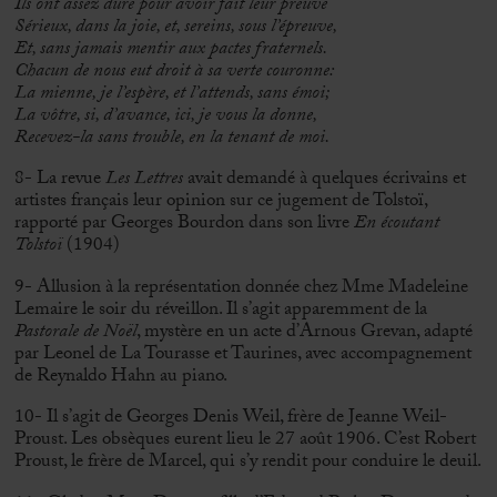
Ils ont assez duré pour avoir fait leur preuve
Sérieux, dans la joie, et, sereins, sous l’épreuve,
Et, sans jamais mentir aux pactes fraternels.
Chacun de nous eut droit à sa verte couronne:
La mienne, je l’espère, et l’attends, sans émoi;
La vôtre, si, d’avance, ici, je vous la donne,
Recevez-la sans trouble, en la tenant de moi.
8- La revue
Les Lettres
avait demandé à quelques écrivains et
artistes français leur opinion sur ce jugement de Tolstoï,
rapporté par Georges Bourdon dans son livre
En écoutant
Tolstoï
(1904)
9- Allusion à la représentation donnée chez Mme Madeleine
Lemaire le soir du réveillon. Il s’agit apparemment de la
Pastorale de Noël
, mystère en un acte d’Arnous Grevan, adapté
par Leonel de La Tourasse et Taurines, avec accompagnement
de Reynaldo Hahn au piano.
10- Il s’agit de Georges Denis Weil, frère de Jeanne Weil-
Proust. Les obsèques eurent lieu le 27 août 1906. C’est Robert
Proust, le frère de Marcel, qui s’y rendit pour conduire le deuil.