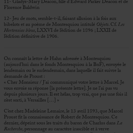
11- Gladys-Mary Deacon, fille d’Edward Parker Deacon et de
Florence Baldwin
12- Jeu de mots, semble-t-il, faisant allusion à la fois aux
bibelots et au poème de Montesquiou intitulé
Objets
. Cf.
Les
Hortensias bleus
, LXXVI de l’édition de 1896 ; LXXII de
l’édition définitive de 1906.
On connaît la lettre de Hahn adressée à Montesquiou
(aujourd’hui dans le fonds Montesquiou à la BnF), envoyée le
lendemain ou le surlendemain, dans laquelle il fait suivre la
demande de Proust :
« Cher Monsieur / J’ai communiqué votre lettre à Marcel. Je
vous envoie sa réponse [la présente lettre]. Je ne l’ai pas vu
depuis plusieurs jours. Il est hélas, trop vrai, que pas une fois il
n’est sorti, à Versailles […] »
C’est chez Madeleine Lemaire, le 13 avril 1893, que Marcel
Proust fit la connaissance de Robert de Montesquiou. Ce
dernier, dépeint sous les traits du baron de Charlus dans
La
Recherche
, personnage au caractère irascible et à verve