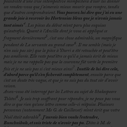
possibilité d’une crise intempestive m’empêchera d’oser lui donner
un rendez-vous que j’aimerais mieux mourir que rompre, tandis
que d’autres comprendraient.
Vous pouvez lui dire que j’ai eu une
grande joie à recevoir les Hortensias bleus que je n’avais jamais
4
tant aimés
. Les pièces du début m’ont paru plus exquises
qu’autrefois. Quant à l’Ancilla dont je vous ai appliqué ce
5
fragment dernièrement
, c’est une chose admirable, un magnifique
6
pendant de La servante au grand cœur
. Il me semble (mais je
n’en suis pas sûr) que la pièce à Yturri a été retouchée et peut’être
pas améliorée. Elle reste peut’être ce qu’il a jamais écrit de mieux
mais je ne me rappelle pas que la couronne fût verte la première
7
fois et je ne sais pas si c’est mieux ainsi
.
Inutile de lui dire cela,
d’abord parce qu’il s’en ficherait complètement
, ensuite parce que
c’est un doute très vague, et que je ne suis pas du tout sûr d’avoir
raison.
Avez-vous été interrogé par les Lettres au sujet de Shakespeare
8
Tolstoï
. Je suis trop souffrant pour répondre, je ne peux pas vous
dire ce que rien qu’une lettre comme celle-ci m’épuise. Plusieurs
personnes (notamment Me G. de Caillavet) m’ont écrit que votre
9
Noël était adorable
.
J’aurais bien voulu l’entendre,
Bunchnibuls, et suis triste de n’avoir pas pu
. Dites à M. de