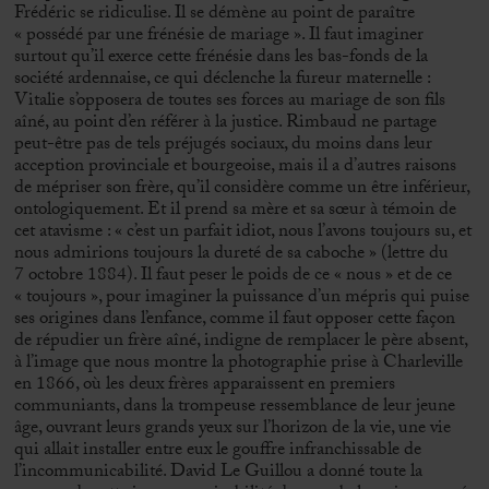
Frédéric se ridiculise. Il se démène au point de paraître
« possédé par une frénésie de mariage ». Il faut imaginer
surtout qu’il exerce cette frénésie dans les bas-fonds de la
société ardennaise, ce qui déclenche la fureur maternelle :
Vitalie s’opposera de toutes ses forces au mariage de son fils
aîné, au point d’en référer à la justice. Rimbaud ne partage
peut-être pas de tels préjugés sociaux, du moins dans leur
acception provinciale et bourgeoise, mais il a d’autres raisons
de mépriser son frère, qu’il considère comme un être inférieur,
ontologiquement. Et il prend sa mère et sa sœur à témoin de
cet atavisme : « c’est un parfait idiot, nous l’avons toujours su, et
nous admirions toujours la dureté de sa caboche » (lettre du
7 octobre 1884). Il faut peser le poids de ce « nous » et de ce
« toujours », pour imaginer la puissance d’un mépris qui puise
ses origines dans l’enfance, comme il faut opposer cette façon
de répudier un frère aîné, indigne de remplacer le père absent,
à l’image que nous montre la photographie prise à Charleville
en 1866, où les deux frères apparaissent en premiers
communiants, dans la trompeuse ressemblance de leur jeune
âge, ouvrant leurs grands yeux sur l’horizon de la vie, une vie
qui allait installer entre eux le gouffre infranchissable de
l’incommunicabilité. David Le Guillou a donné toute la