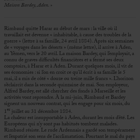
Maison Bardey, Aden. »
Rimbaud quitte Harar au début de mars : la ville où il
travaillait est devenue « inhabitable, à cause des troubles de la
guerre » (lettre à sa famille, 24 avril 1884). Après six semaines
de « voyages dans les déserts » (même lettre), il arrive à Aden,
au Yémen, vers le 20 avril. La maison Bardey, qui l’employait, a
connu de graves difficultés financières et a fermé ses deux
comptoirs, à Harar et à Aden. Durant quelques mois, il vit de
ses économies : si l’on en croit ce qu’il écrit à sa famille le 5
mai, il a mis de côté « douze ou treize mille francs ». L’horizon
s’éclaircit dans la seconde quinzaine de mai. Son employeur,
Alfred Bardey, est allé chercher des fonds à Marseille et les
activités vont reprendre. À la mi-juin, Rimbaud et Bardey
signent un nouveau contrat, qui les engage pour six mois, du
er
1
juillet au 31 décembre 1884.
La chaleur est insupportable à Aden, durant les mois d’été. Les
Européens qui n’y sont pas habitués tombent malades.
Rimbaud résiste. Le rude Ardennais a gardé son tempérament
et l’expatrié son sens de l’acclimatation. Pourtant le mal du pays