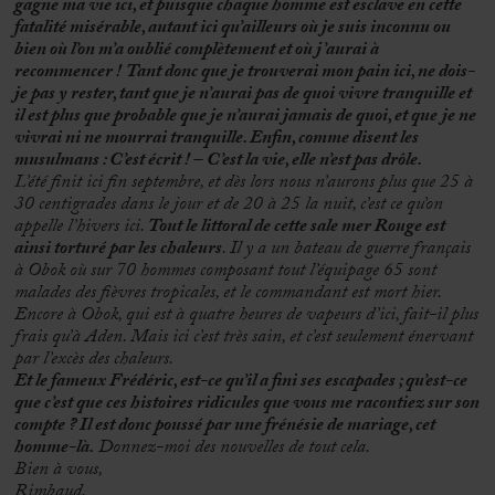
gagne ma vie ici, et puisque chaque homme est esclave en cette
fatalité misérable, autant ici qu’ailleurs où je suis inconnu ou
bien où l’on m’a oublié complètement et où j’aurai à
recommencer !
Tant donc que je trouverai mon pain ici, ne dois-
je pas y rester, tant que je n’aurai pas de quoi vivre tranquille et
il est plus que probable que je n’aurai jamais de quoi, et que
je ne
vivrai ni ne mourrai tranquille. Enfin, comme disent les
musulmans : C’est écrit ! – C’est la vie, elle n’est pas drôle.
L’été finit ici fin septembre, et dès lors nous n’aurons plus que 25 à
30 centigrades dans le jour et de 20 à 25 la nuit, c’est ce qu’on
appelle l’hivers ici.
Tout le littoral de cette sale mer Rouge est
ainsi torturé par les chaleurs
. Il y a un bateau de guerre français
à Obok où sur 70 hommes composant tout l’équipage 65 sont
malades des fièvres tropicales, et le commandant est mort hier.
Encore à Obok, qui est à quatre heures de vapeurs d’ici, fait-il plus
frais qu’à Aden. Mais ici c’est très sain, et c’est seulement énervant
par l’excès des chaleurs.
Et le fameux Frédéric, est-ce qu’il a fini ses escapades ; qu’est-ce
que c’est que ces histoires ridicules que vous me racontiez sur son
compte ? Il est donc poussé par une frénésie de mariage, cet
homme-là.
Donnez-moi des nouvelles de tout cela.
Bien à vous,
Rimbaud.