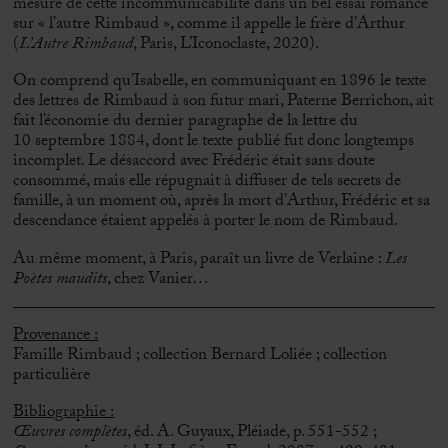
mesure de cette incommunicabilité dans un bel essai romancé
sur « l’autre Rimbaud », comme il appelle le frère d’Arthur
(
L’Autre
Rimbaud
, Paris, L’Iconoclaste, 2020).
On comprend qu’Isabelle, en communiquant en 1896 le texte
des lettres de Rimbaud à son futur mari, Paterne Berrichon, ait
fait l’économie du dernier paragraphe de la lettre du
10 septembre 1884, dont le texte publié fut donc longtemps
incomplet. Le désaccord avec Frédéric était sans doute
consommé, mais elle répugnait à diffuser de tels secrets de
famille, à un moment où, après la mort d’Arthur, Frédéric et sa
descendance étaient appelés à porter le nom de Rimbaud.
Au même moment, à Paris, paraît un livre de Verlaine :
Les
Poètes maudits
, chez Vanier…
Provenance :
Famille Rimbaud ; collection Bernard Loliée ; collection
particulière
Bibliographie :
Œuvres complètes
, éd. A. Guyaux, Pléiade, p. 551-552 ;