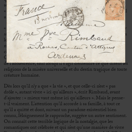
sentiment, et tout héritage philosophique, l’idée de l’homme
« esclave » de la fatalité lui revient comme l’œil de Caïn, dont il
a vérifié la présence, « autant ici qu’ailleurs ».
« J’exècre la misère », écrivait Rimbaud, dans l’« Adieu » d’
Une
saison
en
enfer
. Il imaginait alors qu’il pouvait s’affranchir de la
loi chrétienne, de la malédiction de son baptême. La vie, la
misère et la fatalité l’ont rattrapé, au point qu’il n’a plus qu’à
citer le credo d’une autre religion, celle « des musulmans » : «
C’est écrit ». Il est resté l’homme sans Dieu qu’il était au sortir
de l’adolescence, sauf lorsqu’il s’agit d’entendre ce que disent les
religions de la misère universelle et du destin tragique de toute
créature humaine.
Dès lors qu’il n’y a que « la vie », et que celle-ci n’est « pas
drôle », autant vivre « ici qu’ailleurs », écrit Rimbaud, avant
d’ajouter : « mieux vaut même ici qu’ailleurs ». Mais le pense-
t-il vraiment. L’attention qu’il accorde à sa famille, à tout ce
qu’il a quitté et dont, suivant un paradoxe existentiel bien
connu, l’éloignement le rapproche, suggère un autre sentiment.
On connaît cette terrible logique de la nostalgie, que les
romantiques ont célébrée et qui n’est qu’une manière de vivre