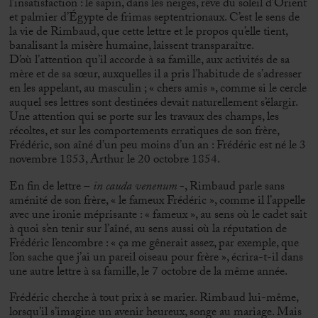
l’insatisfaction : le sapin, dans les neiges, rêve du soleil d’Orient
et palmier d’Égypte de frimas septentrionaux. C’est le sens de
la vie de Rimbaud, que cette lettre et le propos qu’elle tient,
banalisant la misère humaine, laissent transparaître.
D’où l’attention qu’il accorde à sa famille, aux activités de sa
mère et de sa sœur, auxquelles il a pris l’habitude de s’adresser
en les appelant, au masculin ; « chers amis », comme si le cercle
auquel ses lettres sont destinées devait naturellement s’élargir.
Une attention qui se porte sur les travaux des champs, les
récoltes, et sur les comportements erratiques de son frère,
Frédéric, son aîné d’un peu moins d’un an : Frédéric est né le 3
novembre 1853, Arthur le 20 octobre 1854.
En fin de lettre –
in
cauda
venenum
-, Rimbaud parle sans
aménité de son frère, « le fameux Frédéric », comme il l’appelle
avec une ironie méprisante : « fameux », au sens où le cadet sait
à quoi s’en tenir sur l’aîné, au sens aussi où la réputation de
Frédéric l’encombre : « ça me gênerait assez, par exemple, que
l’on sache que j’ai un pareil oiseau pour frère », écrira-t-il dans
une autre lettre à sa famille, le 7 octobre de la même année.
Frédéric cherche à tout prix à se marier. Rimbaud lui-même,
lorsqu’il s’imagine un avenir heureux, songe au mariage. Mais