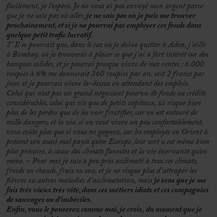
facilement, je l’espère. Je ne vous ai pas envoyé mon argent parce
que je ne sais pas où aller,
je ne sais pas où je puis me trouver
prochainement, et si je ne pourrai pas employer ces fonds dans
quelque petit trafic lucratif
.
2° Il se pourrait que, dans le cas où je doive quitter à Aden, j’aille
à Bombay, où je trouverai à placer ce que j’ai à fort intérêt sur des
banques solides, et je pourrai presque vivre de mes rentes : 6.000
roupies à 6% me donnerait 360 roupies par an, soit 2 francs par
jour, et je pourrais vivre là-dessus en attendant des emplois.
Celui qui n’est pas un grand négociant pourvu de fonds ou crédits
considérables, celui qui n’a que de petits capitaux, ici risque bien
plus de les perdre que de les voir fructifier, car on est entouré de
mille dangers, et la vie, si on veut vivre un peu confortablement,
vous coûte plus que si vous ne gagnez, car les employés en Orient à
présent son aussi mal payés qu’en Europe, leur sort u est même bien
plus précaire, à cause des climats funestes et la vie énervante qu’on
mène. – Pour moi je suis à peu près acclimaté à tous ces climats,
froids ou chauds, frais ou secs, et je ne risque plus d’attraper les
fièvres ou autres maladies d’acclimatation, mais
je sens que je me
fais très vieux très vite, dans ces métiers idiots et ces compagnies
de sauvages ou d’imbéciles.
Enfin, vous le penserez comme moi, je crois,
du moment que je