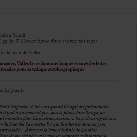
rélien Scholl
pp. in-8° à l’encre brune d’une écriture très serrée
 de la main de Vallès
ançaise, Vallès livre dans une longue et superbe lettre
toriales pour sa trilogie autobiographique
es fragments
sait Napoléon. C’est vrai quand il s’agit des prétendants.
et il faut à un moment que, sous la pluie, dans l’orage, on
l’entendra plus. Le parlementarisme a les poches trop pleines
r du bout des bayonettes l’or qui fait hernie dans ces gros
xantroisade
¹.
À
travers la brume infinie de Londres
esse de son ciel bleu, et je vois les caporaux se disputant à