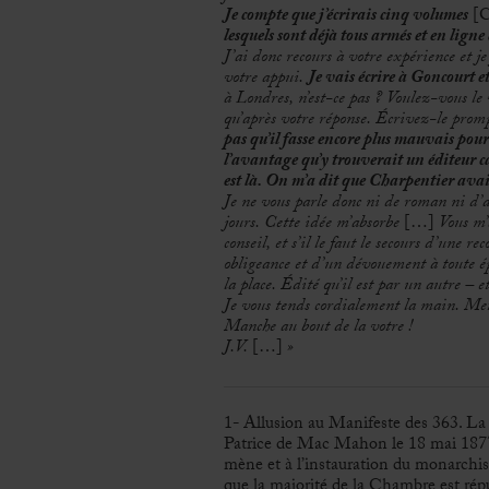
Je compte que j’écrirais cinq volumes
[Ch
lesquels sont déjà tous armés et en lign
J’ai donc recours à votre expérience et j
votre appui.
Je vais écrire à Goncourt e
à Londres, n’est-ce pas ? Voulez-vous le
qu’après votre réponse.
É
crivez-le prom
pas qu’il fasse encore plus mauvais pour 
l’avantage qu’y trouverait un éditeur c
est là. On m’a dit que Charpentier avai
Je ne vous parle donc ni de roman ni d’ar
jours. Cette idée m’absorbe
[…]
Vous m’
conseil, et s’il le faut le secours d’une 
obligeance et d’un dévouement à toute é
la place.
É
dité qu’il est par un autre – e
Je vous tends cordialement la main. Me
Manche au bout de la votre !
J.V.
[…]
»
1- Allusion au Manifeste des 363. La 
Patrice de Mac Mahon le 18 mai 1877 p
mène et à l’instauration du monarchis
que la majorité de la Chambre est rép