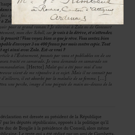
arpentier le convaincra d’en écrire trois au lieu de cinq]
–
e dans mon cerveau et mes papiers.
e fais appel à votre camaraderie pour avoir votre avis et aussi
t à Zola
[…]
. Vous avez vu
[Maurice]
Dreyfous pour La Rue
 voir pour ce grand roman ? Je n’écrirai à Zola ou de Goncourt
ptement, mon cher Scholl, car
je vais à la dérive, et n’attendez
le proscrit ! Vous voyez bien ce que je rêve. Vous sentez bien
apable d’envoyer 3 ou 400 francs par mois contre copie. Tout
t agi ainsi avec Zola. Est-ce vrai ?
ticle à l’
É
vènement, poussés par vous et publiables un de ces
avez traité en camarade. Je vous demande en camarade un
recommandation.
[Hector]
Malot qui a été pour moi d’une
preuve vient de me répondre à ce sujet. Mais il ne conna
î
t pas
t d’ailleurs, il est absorbé par la maladie de sa femme.
[…]
ttez une perche, image d’une poignée de main au-dessus de la
déclaration est dressée au président de la République
ar les députés républicains, opposés à la politique qu’il
te duc de Broglie à la présidence du Conseil, alors même
ublicaine. Le texte qui a été rédigé par un ami de Gambetta,