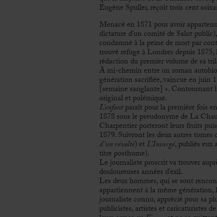
Eugène Spuller, reçoit trois cent soixa
Menacé en 1871 pour avoir appartenu 
dictature d’un comité de Salut public),
condamné à la peine de mort par contu
trouvé refuge à Londres depuis 1875,
rédaction du premier volume de sa tri
À mi-chemin entre un roman autobiog
génération sacrifiée, vaincue en juin
[semaine sanglante] ». Contournant la
original et polémique.
L’enfant
paraît pour la première fois e
1878 sous le pseudonyme de La Chaus
Charpentier porteront leurs fruits puis
1879. Suivront les deux autres tomes de
d’un révolté
) et
L’Insurgé
, publiés eux
titre posthume).
Le journaliste proscrit va trouver aup
douloureuses années d’exil.
Les deux hommes, qui se sont rencont
appartiennent à la même génération, l
journaliste connu, apprécié pour sa pl
publicistes, artistes et caricaturistes 