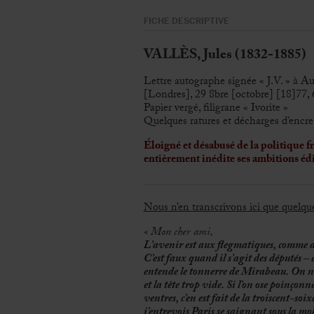
FICHE DESCRIPTIVE
VALLÈS, Jules (1832-1885)
Lettre autographe signée « J.V. » à Au
[Londres], 29 8bre [octobre] [18]77, 6 
Papier vergé, filigrane « Ivorite »
Quelques ratures et décharges d’encre
Éloigné
et désabusé de la politique fr
entièrement inédite ses ambitions édi
Nous n’en transcrivons ici que quelqu
«
Mon cher ami,
L’avenir est aux flegmatiques, comme di
C’est faux quand il s’agit des députés – 
entende le tonnerre de Mirabeau. On ne 
et la tête trop vide. Si l’on ose poin
ç
onne
ventres, c’en est fait de la troiscent-soi
j’entrevois Paris se saignant sous la moll