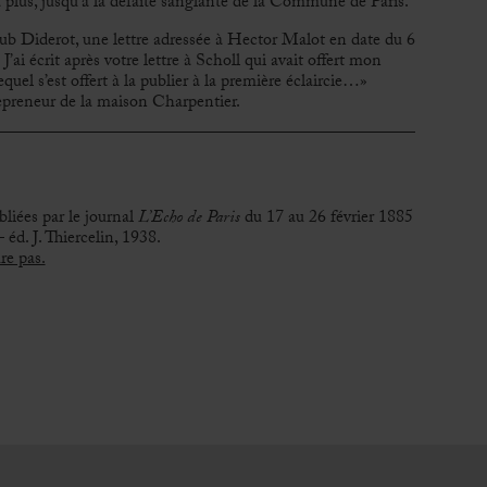
t plus, jusqu’à la défaite sanglante de la Commune de Paris.
b Diderot, une lettre adressée à Hector Malot en date du 6
’ai écrit après votre lettre à Scholl qui avait offert mon
lequel s’est offert à la publier à la première éclaircie…»
repreneur de la maison Charpentier.
liées par le journal
L’Echo de Paris
du 17 au 26 février 1885
éd. J. Thiercelin, 1938.
re pas.