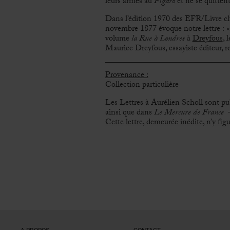
leurs armes au
Figaro
et ne se quitten
Dans l’édition 1970 des EFR/Livre clu
novembre 1877 évoque notre lettre : « J
volume
la Rue à Londres
à
Dreyfous
, 
Maurice Dreyfous, essayiste éditeur, 
Provenance :
Collection particulière
Les Lettres à Aurélien Scholl sont pub
ainsi que dans
Le Mercure de France
– 
Cette lettre, demeurée inédite, n’y figu