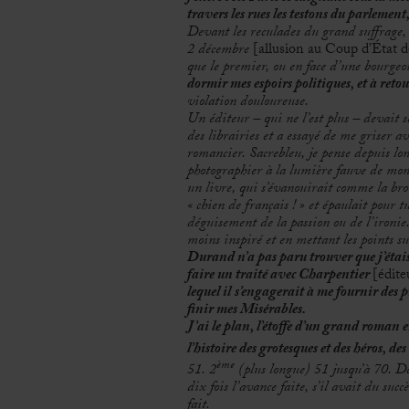
travers les rues les testons du parlement,
Devant les reculades du grand suffrage, 
2 décembre
[allusion au Coup d’État 
que le premier, ou en face d’une bourgeoi
dormir mes espoirs politiques, et à ret
violation douloureuse.
Un éditeur – qui ne l’est plus – devait s
des librairies et a essayé de me griser 
romancier. Sacrebleu, je pense depuis lon
photographier à la lumière fauve de mon 
un livre, qui s’évanouirait comme la br
«
chien de fran
ç
ais !
»
et épaulait pour tue
déguisement de la passion ou de l’ironie
moins inspiré et en mettant les points sur
Durand n’a pas paru trouver que j’étai
faire un traité avec Charpentier
[édite
lequel il
s’engagerait à me fournir des 
finir mes Misérables.
J’ai le plan, l’étoffe d’un grand roman e
l’histoire des grotesques et des héros, de
ème
51. 2
(plus longue) 51 jusqu’à 70. 
dix fois l’avance faite, s’il avait du succ
fait.