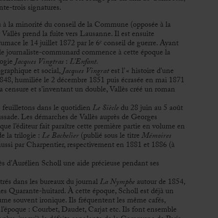
nte-trois signatures.
à la minorité du conseil de la Commune (opposée à la
 Vallès prend la fuite vers Lausanne. Il est ensuite
mace le 14 juillet 1872 par le 6ᵉ conseil de guerre. Ayant
 le journaliste-communard commence à cette époque la
logie
J
acques Vingtras
:
L’Enfant.
raphique et social,
Jacques Vingrat
est l’ « histoire d’une
 1848, humiliée le 2 décembre 1851 puis écrasée en mai 1871
 censure et s’inventant un double, Vallès créé un roman
n feuilletons dans le quotidien
Le Siècle
du 28 juin au 5 août
sade. Les démarches de Vallès auprès de Georges
que l’éditeur fait paraître cette première partie en volume en
 la trilogie :
Le Bachelier
(publié sous le titre
Mémoires
 aussi par Charpentier, respectivement en 1881 et 1886 (à
rès d’Aurélien Scholl une aide précieuse pendant ses
rés dans les bureaux du journal
La Nymphe
autour de 1854,
es Quarante-huitard. À cette époque, Scholl est déjà un
ume souvent ironique. Ils fréquentent les même cafés,
de l’époque : Courbet, Daudet, Carjat etc. Ils font ensemble