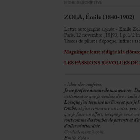
FICHE DESCRIPTIVE
ZOLA, Émile (1840-1902)
Lettre autographe signée « Emile Zol
Paris, 12 novembre [18]93, 1 p. 1/2 in
Traces de pliures d’époque, infimes ta
Magnifique lettre rédigée à la clôture
LES PASSIONS RÉVOLUES DE
« Mon cher confrère,
Je ne préfère aucune de mes œuvres
. Da
nettement ce que je voulais dire : voilà t
Lorsque j’ai terminé un livre et que je l
tombe
, et j’en commence un autre, pour l
que je fasse un effort, lorsque je veux m
sont comme des tombes de parents et d’ami
d’aller m’attendrir
.
Cordialement à vous.
Emile Zola »