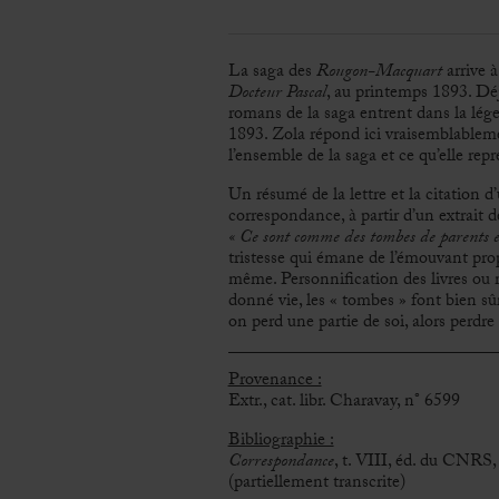
La saga des
Rougon-Macquart
arrive à
Docteur Pascal
, au printemps 1893. Déjà
romans de la saga entrent dans la lég
1893. Zola répond ici vraisemblablemen
l’ensemble de la saga et ce qu’elle re
Un résumé de la lettre et la citation 
correspondance, à partir d’un extrait d
« Ce sont comme des tombes
de parents 
tristesse qui émane de l’émouvant pro
même. Personnification des livres ou 
donné vie, les « tombes » font bien sû
on perd une partie de soi, alors perdr
Provenance :
Extr., cat. libr. Charavay, n° 6599
Bibliographie :
Correspondance
, t. VIII, éd. du CNRS,
(partiellement transcrite)