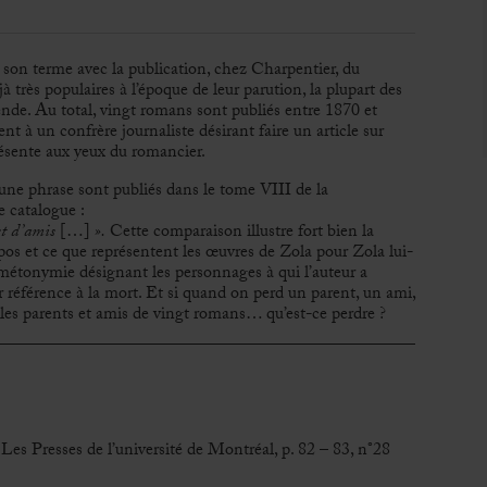
 son terme avec la publication, chez Charpentier, du
 très populaires à l’époque de leur parution, la plupart des
ende. Au total, vingt romans sont publiés entre 1870 et
t à un confrère journaliste désirant faire un article sur
présente aux yeux du romancier.
d’une phrase sont publiés dans le tome VIII de la
e catalogue :
et d’amis
[…]
».
Cette comparaison illustre fort bien la
pos et ce que représentent les œuvres de Zola pour Zola lui-
métonymie désignant les personnages à qui l’auteur a
r référence à la mort. Et si quand on perd un parent, un ami,
e les parents et amis de vingt romans… qu’est-ce perdre ?
 Les Presses de l’université de Montréal, p. 82 – 83, n°28