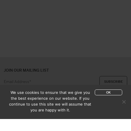
JOIN OUR MAILING LIST
We use cookies to ensure that we give you
OK
the best experience on our website. If you
continue to use this site we will assume that
ABOUT US
CONTACT
you are happy with it.
APPRAISAL & PURCHASE
CATALOGUES
SALES TERMS
PRIVACY POLICY