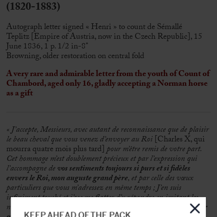
(1820-1883)
Autograph letter signed « Henri » to count de Sémallé
Teplitz [Empire of Austria, now in the Czech Republic], 15
June 1836, 1 p. 1/2 in-8°
Browning, older restoration on central fold
A very rare and admirable letter from the youth of Count of
Chambord, aged only 16, gladly accepting a Norman horse
as a gift
« J’accepte, Messieurs, avec autant de reconnaissance que de plaisir
le beau cheval que vous venez d’envoyer au Roi
[Charles X, qui
mourra quatre mois plus tard]
pour m’être remis de votre part.
Cet hommage m’est doublement précieux et par l’expression qui
l’accompagne de
vos sentiments toujours si purs et si fidèles
envers le Roi, mon auguste grand père
, et par celle des vœux
particuliers que vous m’adressez en même temps ; J’en suis
infiniment touché et j’ose me flatter d’y répondre en imitant les
nobles vertus que j’ai sous les yeux.
Je ne saurais non plus oublier
KEEP AHEAD OF THE PACK