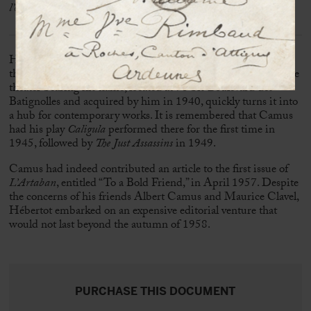
l’opinion d’Albert Camus sur Artaban. »
Hébertot and Camus had known each other for many years
through their theatrical collaboration. Hébertot, director of the
theater bearing his name, located at 78 bis Boulevard des
Batignolles and acquired by him in 1940, quickly turns it into
a hub for contemporary works. It is remembered that Camus
had his play
Caligula
performed there for the first time in
1945, followed by
The Just Assassins
in 1949.
Camus had indeed contributed an article to the first issue of
L’Artaban
, entitled “To a Bold Friend,” in April 1957. Despite
the concerns of his friends Albert Camus and Maurice Clavel,
Hébertot embarked on an expensive editorial venture that
would not last beyond the autumn of 1958.
PURCHASE THIS DOCUMENT