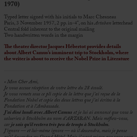
1970)
Typed letter signed with his initials to Marc Chesneau
Paris, 3 November 1957, 2 pp. in-4°, on his
Artaban
letterhead
Central fold inherent to the original mailing
Two handwritten words in the margin
The theater director Jacques Hébertot provides details
about Albert Camus’s imminent trip to Stockholm, where
the writer is about to receive the Nobel Prize in Literature
« Mon Cher Ami,
Je vous accuse réception de votre lettre du 28 écoulé.
Je vous remets sous ce pli copie de la lettre que j’ai reçue de la
Fondation Nobel et copie des deux lettres que j’ai écrites à la
Fondation et à l’Ambassade.
J’ai dîné lundi avec Albert Camus
et je lui ai annoncé que vous le
salueriez à Stockholm au nom d’ARTABAN. Mais méfiez-vous,
car
je sais qu’il restera très peu de temps à Stockholm.
J’ignore — et lui-même ignore — où il descendra, mais je pense