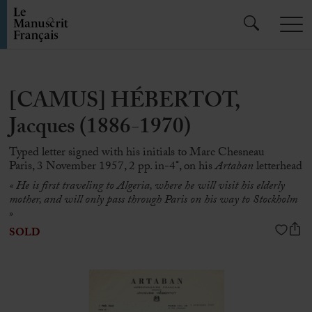
[CAMUS] HÉBERTOT,
Jacques (1886-1970)
Typed letter signed with his initials to Marc Chesneau
Paris, 3 November 1957, 2 pp. in-4°, on his
Artaban
letterhead
« He is first traveling to Algeria, where he will visit his elderly
mother, and will only pass through Paris on his way to Stockholm
»
SOLD