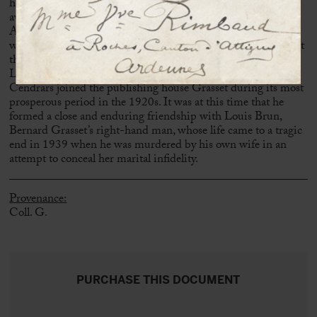
handed). He was subsequently mentioned in dispatches, and
awarded both the Médaille militaire and the Croix de guerre.
Although this distinction is alluded to in the present letter, it
was almost thirty years later—two years before his death—that
the writer was promoted to the rank of Commander of the
Légion d’honneur by André Malraux.
Cendrars joined the publishing house Grasset during its most
prosperous period in the 1920s. It was at this time that he
formed a close and enduring friendship with Louis Brun,
Bernard Grasset’s right-hand man, whose life came to a tragic
end in 1939 when he was murdered by his own wife in an
attempt to conceal her marital infidelity.
Provenance:
Coll. G.
PURCHASE THIS DOCUMENT