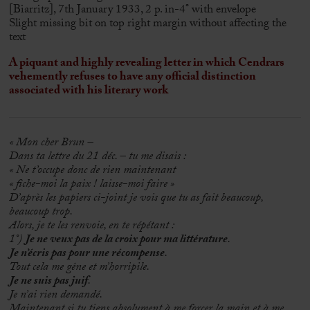
[Biarritz], 7th January 1933, 2 p. in-4° with envelope
Slight missing bit on top right margin without affecting the
text
A piquant and highly revealing letter in which Cendrars
vehemently refuses to have any official distinction
associated with his literary work
« Mon cher Brun –
Dans ta lettre du 21 déc. – tu me disais :
« Ne t’occupe donc de rien maintenant
« fiche-moi la paix ! laisse-moi faire »
D’après les papiers ci-joint je vois que tu as fait beaucoup,
beaucoup trop.
Alors, je te les renvoie, en te répétant :
1°)
Je ne veux pas de la croix pour ma littérature
.
Je n’écris pas pour une récompense
.
Tout cela me gêne et m’horripile.
Je ne suis pas juif
.
Je n’ai rien demandé.
Maintenant si tu tiens absolument à me forcer la main et à me