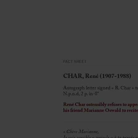
FACT SHEET
CHAR, René (1907-1988)
Autograph letter signed « R. Char »
N.p.n.d, 2 p. in-8°
René Char ostensibly refuses to appea
his friend Marianne Oswald to recit
« Chère Marianne,