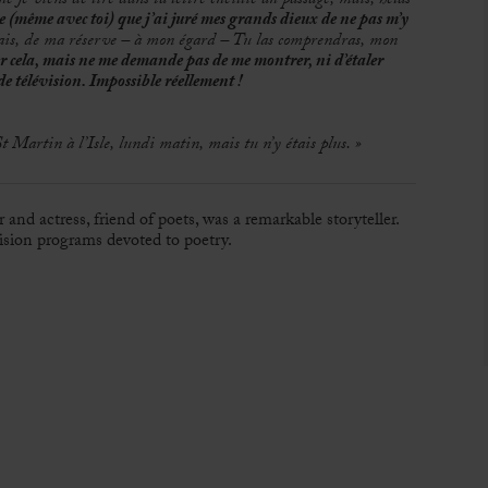
ue je viens de lire dans ta lettre cueillie au passage, mais, hélas
se (même avec toi) que j’ai juré mes grands dieux de ne pas m’y
 sais, de ma réserve – à mon égard – Tu las comprendras, mon
our cela, mais ne me demande pas de me montrer, ni d’étaler
 télévision. Impossible réellement !
 St Martin à l’Isle, lundi matin, mais tu n’y étais plus. »
nd actress, friend of poets, was a remarkable storyteller.
vision programs devoted to poetry.