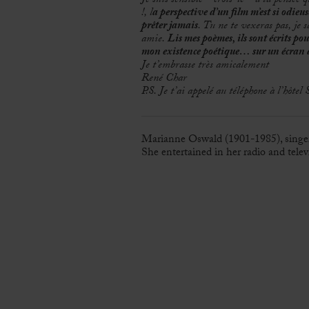
Je suis sensible – crois-le – à ta pensée q
!, l
a perspective d’un film m’est si odieu
prêter jamais
. Tu ne te vexeras pas, je
amie.
Lis mes poèmes, ils sont écrits p
mon existence poétique… sur un écran de
Je t’embrasse très amicalement
René Char
P.S. Je t’ai appelé au téléphone à l’hôtel
Marianne Oswald (1901-1985), singer a
She entertained in her radio and tele