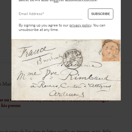
latest news and biggest announcements.
By signing up you agree to our
privacy policy
. You can
unsubscribe at any time.
 to Marianne Oswald
r on television in any form, but nevertheless encourages
e his poems