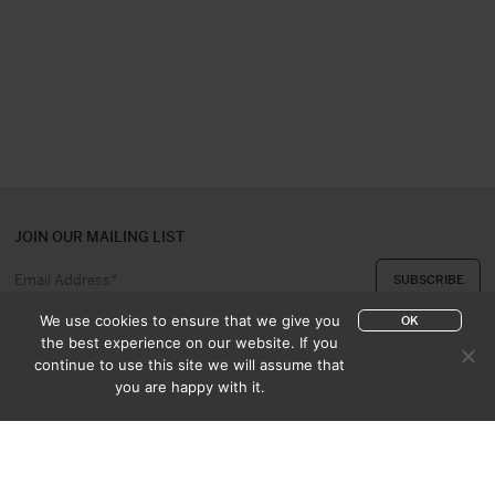
JOIN OUR MAILING LIST
We use cookies to ensure that we give you
OK
the best experience on our website. If you
continue to use this site we will assume that
ABOUT US
CONTACT
you are happy with it.
APPRAISAL & PURCHASE
CATALOGUES
SALES TERMS
PRIVACY POLICY