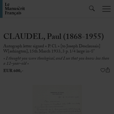
CLAUDEL, Paul (1868-1955)
Autograph letter signed « P. Cl. » [to Joseph Desclausais]
W[ashington], 15th March 1933, 3 p. 1/4 large in-8°
« I thought you were theological, and I see that you know less than
a 12-year-old »
EUR 600,-