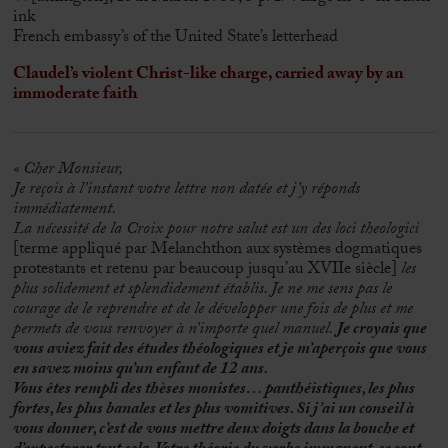
ink
French embassy’s of the United State’s letterhead
Claudel’s violent Christ-like charge, carried away by an
immoderate faith
« Cher Monsieur,
Je reçois à l’instant votre lettre non datée et j’y réponds
immédiatement.
La nécessité de la Croix pour notre salut est un des loci theologici
[terme appliqué par Melanchthon aux systèmes dogmatiques
protestants et retenu par beaucoup jusqu’au XVIIe siècle]
les
plus solidement et splendidement établis. Je ne me sens pas le
courage de le reprendre et de le développer une fois de plus et me
permets de vous renvoyer à n’importe quel manuel.
Je croyais que
vous aviez fait des études théologiques et je m’aperçois que vous
en savez moins qu’un enfant de 12 ans.
Vous êtes rempli des thèses monistes… panthéistiques, les plus
fortes, les plus banales et les plus vomitives. Si j’ai un conseil à
vous donner, c’est de vous mettre deux doigts dans la bouche et