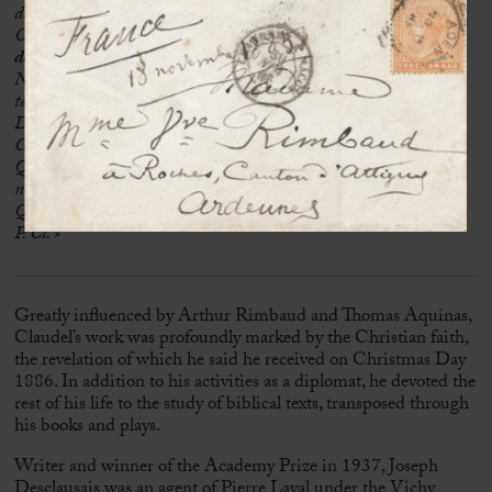
décrivent comme l’Homme de douleurs, vernis et non homo
[…]
C’est lui qui sur la croix s’écrit : Sitio !
[…]
Ce n’est pas lui qui
doit descendre de la croix. C’est vous qui êtes invité à y monter.
Non pas une croix symbolique d’un accessoire de théâtre, mais la
terrible et salutaire passion qui est destinée à sortir l’enfant de
Dieu de sa gangrène misérable et cadavérique.
C’est la grâce que je vous souhaite.
Quant à moi je n’ai suivi ni les grecs ni les latins ni les juifs. Je
n’écoute que mon glorieux patrum…
Que Dieu vous garde !
P. Cl. »
Greatly influenced by Arthur Rimbaud and Thomas Aquinas,
Claudel’s work was profoundly marked by the Christian faith,
the revelation of which he said he received on Christmas Day
1886. In addition to his activities as a diplomat, he devoted the
rest of his life to the study of biblical texts, transposed through
his books and plays.
Writer and winner of the Academy Prize in 1937, Joseph
Desclausais was an agent of Pierre Laval under the Vichy