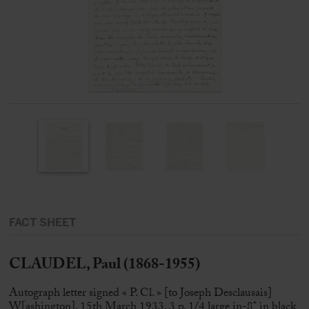
FACT SHEET
CLAUDEL, Paul (1868-1955)
Autograph letter signed « P. Cl. » [to Joseph Desclausais]
W[ashington], 15th March 1933, 3 p. 1/4 large in-8° in black