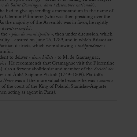
urs de Saint Domingue, dans l’Assemblée nationale
),
t he had to give up sending a memorandum in the name of
y Clermont-Tonnerre (who was then presiding over the
s the majority of the Assembly was in favor, he rightly
e
à contre-emploi
.
f the
« plan de municipalité »
, then under discussion, which
ality—created on June 25, 1789, and in which Brissot sat
arisian districts, which were showing
« indépendance »
rmful.
dent to deliver
« deux billets »
to M. de Gramagnac,
oirs
. He recommends that Gramagnac visit the Florentine
 also a fervent abolitionist and member of the
Société des
re »
of Abbé Scipione Piattoli (1749–1809). Piattoli’s
es Noirs
was all the more valuable because he was
« connu »
of the court of the King of Poland, Stanislas-Auguste
n acting as agent in Paris).