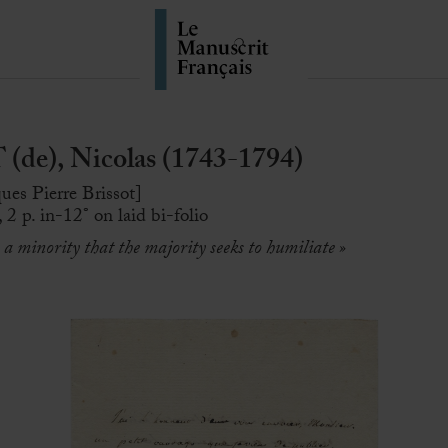
), Nicolas (1743-1794)
ues Pierre Brissot]
2 p. in-12° on laid bi-folio
 a minority that the majority seeks to humiliate »