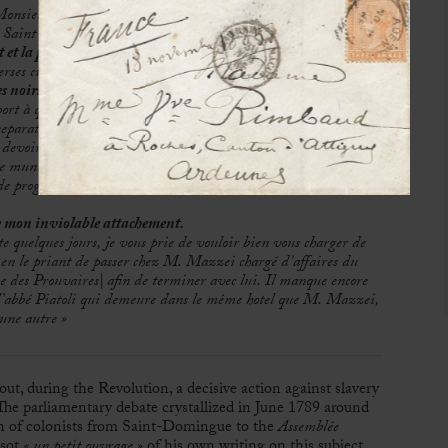
Monsieur,
un petit ouvrage que je viens de publier
[
Sur
e Saint Domingue, dans l’Assemblée nationale
].
Je
le
crois ce
t et la paix
. Je n’ai point ecrit a M. de Clermont-Tonnerre,
par
erses circonstances particulieres qui en rendaient l’envoi
s noirs sont dans une minorité, que la majorité cherche à
rt à qui on aurait renvoie la lettre est un colon, les planteurs
eparation, et auraient effrayé les gens moderés en parlant de
 devoir attendre.
 municipalité de Paris á examiner dans les districts, plus on
e progrès dans les districts.
On prend aisement l’habitude de
de mon inviolable attachement.
te quelques jours, je vous prie de vouloir bien vous charger de
en le priant de passer chez M. Mazzei chargé d’affaires du
ue des Prouvaires| afin de terminer avec lui. Il manque encore
’abbé Piatoli qui demeure dans le même hotel que M. Mazzei,
 une autre »
out, during the Revolution, a decisive action against slavery
 The parliamentary debate crystallized in June 1789 around
on of colonists from Saint-Domingue to the
Assemblée
ssot
« un petit ouvrage »
of his own writing on this subject