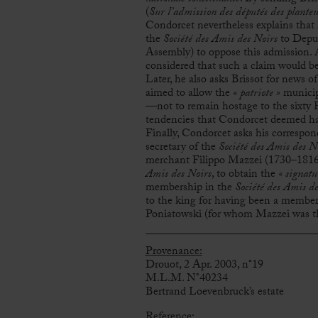
(
Sur l’admission des députés des plante
Condorcet nevertheless explains tha
the
Société des Amis des Noirs
to Deput
Assembly) to oppose this admission. A
considered that such a claim would b
Later, he also asks Brissot for news o
aimed to allow the
« patriote »
municip
—not to remain hostage to the sixty P
tendencies that Condorcet deemed ha
Finally, Condorcet asks his correspon
secretary of the
Société des Amis des N
merchant Filippo Mazzei (1730–1816),
Amis des Noirs
, to obtain the
« signatu
membership in the
Société des Amis d
to the king for having been a member 
Poniatowski (for whom Mazzei was the
Provenance:
Drouot, 2 Apr. 2003, n°19
M.L.M. N°40234
Bertrand Loevenbruck’s estate
Reference: