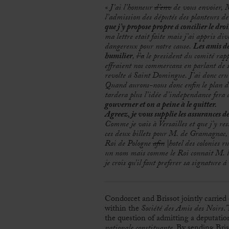
« J’ai l’honneur
d’env
de vous envoier, 
l’admission des députés des planteurs d
que j’y propose propre á concilier le droi
ma lettre etait faite mais j’ai appris div
dangereux pour notre cause.
Les amis de
humilier
,
l’a
le president du comité rappo
effraient nos commercans en parlant de s
revolte á Saint Domingue. J’ai donc cru
Quand aurons-nous donc enfin le plan de
tardera plus l’idée d’independance fera d
gouverner et on a peine à le quitter.
Agreez, je vous supplie les assurances 
Comme je vais à Versailles et que j’y res
ces deux billets pour M. de Gramagnac, 
Roi de Pologne
afin
|hotel des colonies r
un nom mais comme le Roi connait M. l
je crois qu’il faut preferer sa signature á
Condorcet and Brissot jointly carried 
within the
Société des Amis des Noirs
.
the question of admitting a deputati
nationale constituante
. By sending Bri