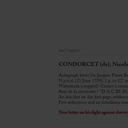
FACT SHEET
CONDORCET (de), Nicolas
Autograph letter [to Jacques Pierre Br
N.p.n.d. [25 June 1789], 2 p. in-12° on
Watermark (cropped): Cornet à courroi
fleur de lis renversée / “D & C BL
An ink blot on the first page, evidenc
Five redactions and an interlinear in
Nice letter on his fight against slaver