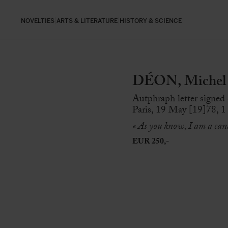
NOVELTIES
ARTS & LITERATURE
HISTORY & SCIENCE
DÉON, Michel 
Autphraph letter signed
Paris, 19 May [19]78, 1 
« As you know, I am a cand
EUR 250,-