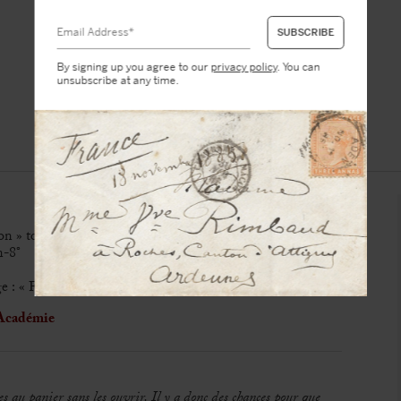
By signing up you agree to our
privacy policy
. You can
unsubscribe at any time.
n » to Thierry Maulnier
n-8°
 : « Fonds / archives privées / Maulnier »
 Académie
es au panier sans les ouvrir. Il y a donc des chances pour que