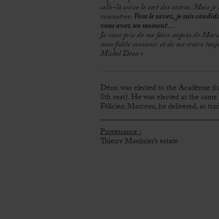
celle-là suive le sort des autres. Mais 
rencontrer.
Vous le savez, je suis candid
vous avez un moment…
Je vous prie de me faire auprès de Marc
mon fidèle souvenir et de me croire touj
Michel Déon »
Déon was elected to the Académie fran
8th seat). He was elected at the same
Félicien Marceau, he delivered, as trad
Provenance :
Thierry Maulnier’s estate