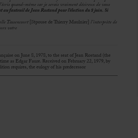
je l’écris quand-même car je serais vraiment désireux de vous
at au fauteuil de Jean Rostand pour l’élection du 8 juin. Si
elle Tassencourt
[l’épouse de Thierry Maulnier]
l’interprète de
ours votre
çaise on June 8, 1978, to the seat of Jean Rostand (the
 time as Edgar Faure. Received on February 22, 1979, by
ition requires, the eulogy of his predecessor