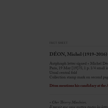
FACT SHEET
DÉON, Michel (1919-2016)
Autphraph letter signed « Michel Déo
Paris, 19 May [19]78, 1 p. 1/4 small i
Usual central fold
Collection stamp mark on second page
Déon mentions his candidacy at the
« Cher Thierry Maulnier,
Il parait que vous mettez toutes les lettr