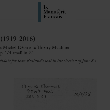
(1919-2016)
 « Michel Déon » to Thierry Maulnier
p. 1/4 small in-8°
idate for Jean Rostand’s seat in the election of June 8 »